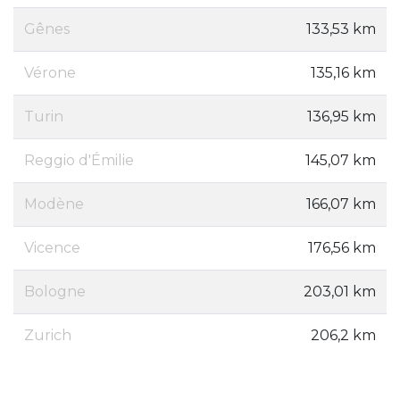
Gênes
133,53 km
Vérone
135,16 km
Turin
136,95 km
Reggio d'Émilie
145,07 km
Modène
166,07 km
Vicence
176,56 km
Bologne
203,01 km
Zurich
206,2 km