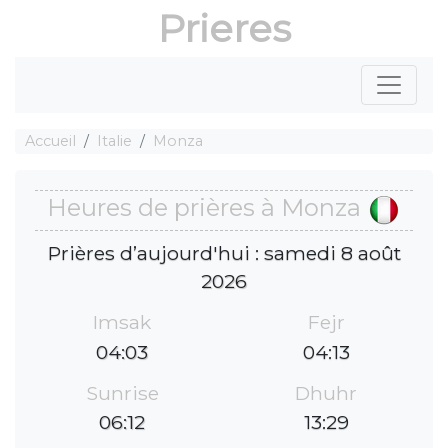
Prieres
Accueil
Italie
Monza
Heures de prières à Monza
Prières d’aujourd'hui : samedi 8 août
2026
Imsak
Fejr
04:03
04:13
Sunrise
Dhuhr
06:12
13:29