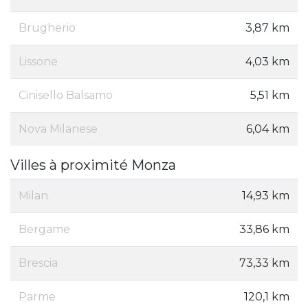
Brugherio
3,87 km
Lissone
4,03 km
Cinisello Balsamo
5,51 km
Nova Milanese
6,04 km
Villes à proximité Monza
Milan
14,93 km
Bergame
33,86 km
Brescia
73,33 km
Parme
120,1 km