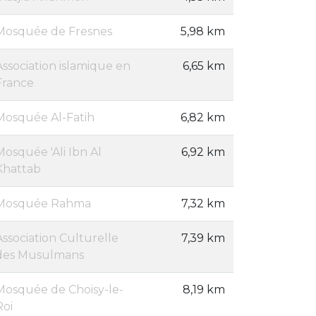
Mosquée de Fresnes
5,98 km
Association islamique en
6,65 km
France
Mosquée Al-Fatih
6,82 km
Mosquée 'Ali Ibn Al
6,92 km
Khattab
Mosquée Rahma
7,32 km
Association Culturelle
7,39 km
des Musulmans
Mosquée de Choisy-le-
8,19 km
Roi