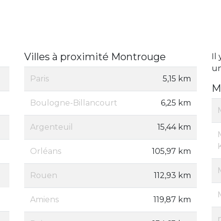
Villes à proximité Montrouge
Il
un
Paris
5,15 km
M
Boulogne-Billancourt
6,25 km
Argenteuil
15,44 km
Orléans
105,97 km
Rouen
112,93 km
Amiens
119,87 km