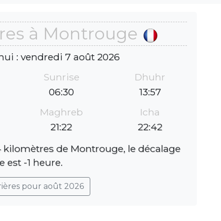
ères à Montrouge
hui : vendredi 7 août 2026
Sunrise
Dhuhr
06:30
13:57
Maghreb
Icha
21:22
22:42
 kilomètres de Montrouge, le décalage
e est -1 heure.
rières pour août 2026