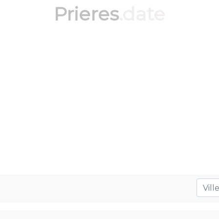
Prieres
.date