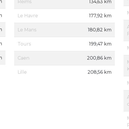
m
Reims
134,63 km
m
Le Havre
177,92 km
m
Le Mans
180,82 km
m
Tours
199,47 km
m
Caen
200,86 km
Lille
208,56 km