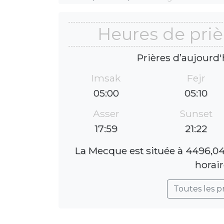
Heures de pri
Prières d’aujourd'
Imsak
Fejr
05:00
05:10
Asser
Sunset
17:59
21:22
La Mecque est située à 4496,04
horair
Toutes les p