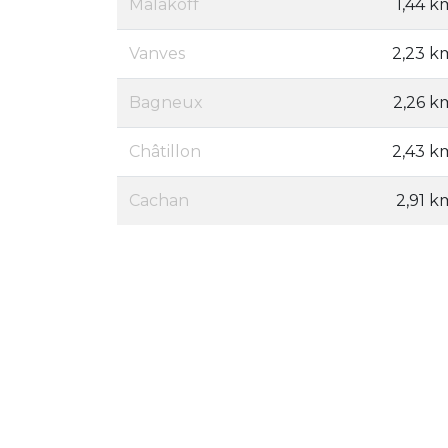
Malakoff
1,44 k
Vanves
2,23 k
Bagneux
2,26 k
Châtillon
2,43 k
Cachan
2,91 k