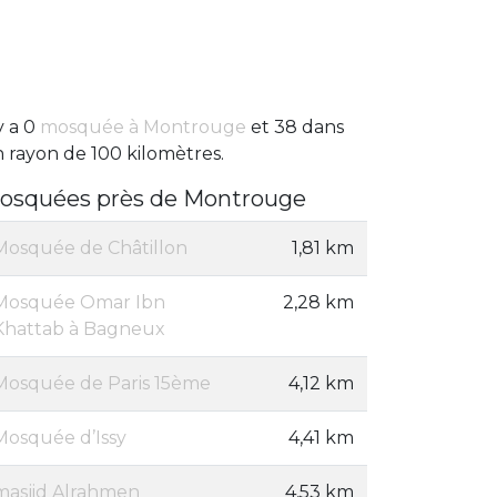
 y a 0
mosquée à Montrouge
et 38 dans
 rayon de 100 kilomètres.
osquées près de Montrouge
Mosquée de Châtillon
1,81 km
Mosquée Omar Ibn
2,28 km
Khattab à Bagneux
Mosquée de Paris 15ème
4,12 km
Mosquée d’Issy
4,41 km
masjid Alrahmen
4,53 km