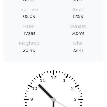
Sunrise
Dhuhr
05:09
12:59
Asser
Sunset
17:08
20:49
Maghreb
Icha
20:49
22:41