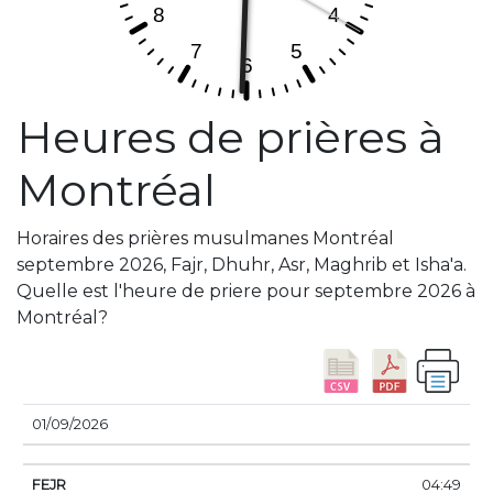
Heures de prières à
Montréal
Horaires des prières musulmanes Montréal
septembre 2026, Fajr, Dhuhr, Asr, Maghrib et Isha'a.
Quelle est l'heure de priere pour septembre 2026 à
Montréal?
DATE
FEJR
SUNRISE
DHUHR
ASSER
SUN
01/09/2026
04:49