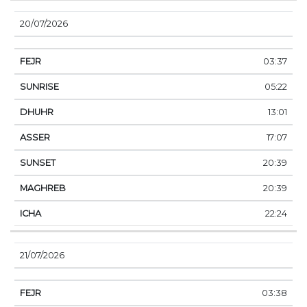
20/07/2026
03:37
05:22
13:01
17:07
20:39
20:39
22:24
21/07/2026
03:38