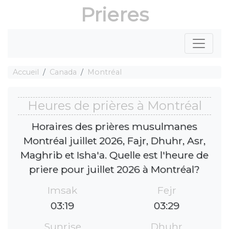
Prieres
Accueil
Canada
Montréal
Heures de prières à Montréal
Horaires des prières musulmanes
Montréal juillet 2026, Fajr, Dhuhr, Asr,
Maghrib et Isha'a. Quelle est l'heure de
priere pour juillet 2026 à Montréal?
Imsak
Fejr
03:19
03:29
Sunrise
Dhuhr