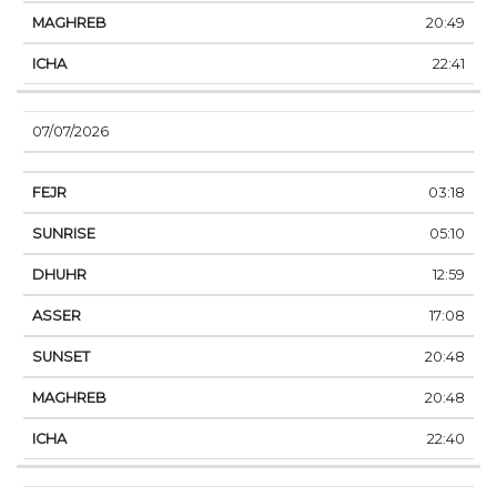
20:49
22:41
07/07/2026
03:18
05:10
12:59
17:08
20:48
20:48
22:40