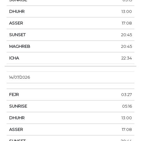
13:00
17:08
20:45
20:45
22:34
14/07/2026
03:27
05:16
13:00
17:08