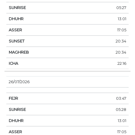
05:27
13:01
17:05
20:34
20:34
22:16
26/07/2026
03:47
05:28
13:01
17:05