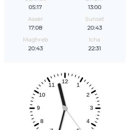
05:17
13:00
Asser
Sunset
17:08
20:43
Maghreb
Icha
20:43
22:31