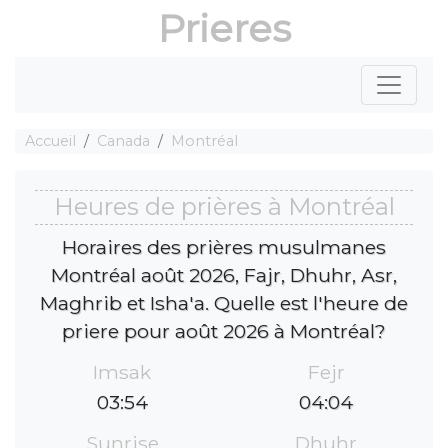
Prieres
Accueil
Canada
Montréal
Heures de prières à Montréal
Horaires des prières musulmanes
Montréal août 2026, Fajr, Dhuhr, Asr,
Maghrib et Isha'a. Quelle est l'heure de
priere pour août 2026 à Montréal?
Imsak
Fejr
03:54
04:04
Sunrise
Dhuhr