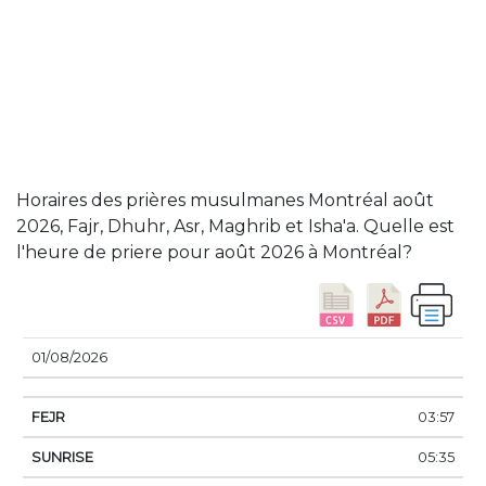
Horaires des prières musulmanes Montréal août
2026, Fajr, Dhuhr, Asr, Maghrib et Isha'a. Quelle est
l'heure de priere pour août 2026 à Montréal?
DATE
FEJR
SUNRISE
DHUHR
ASSER
SUN
01/08/2026
03:57
05:35