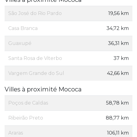
São José do Rio Pardo
19,56 km
Casa Branca
34,72 km
Guaxupé
36,31 km
Santa Rosa de Viterbo
37 km
Vargem Grande do Sul
42,66 km
Villes à proximité Mococa
Poços de Caldas
58,78 km
Ribeirão Preto
88,77 km
Araras
106,11 km