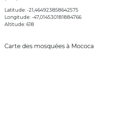
Latitude: -21,464923858642575
Longitude: -47,014530181884766
Altitude: 618
Carte des mosquées à Mococa