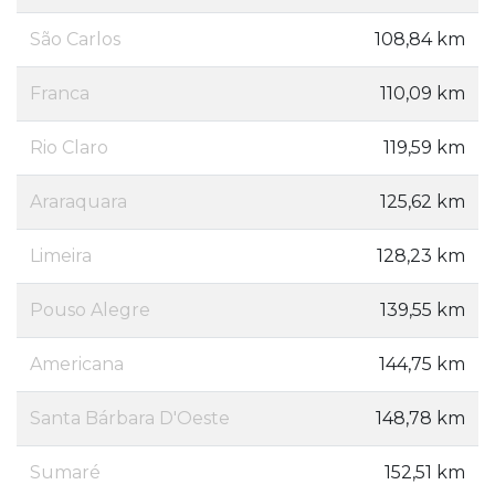
São Carlos
108,84 km
Franca
110,09 km
Rio Claro
119,59 km
Araraquara
125,62 km
Limeira
128,23 km
Pouso Alegre
139,55 km
Americana
144,75 km
Santa Bárbara D'Oeste
148,78 km
Sumaré
152,51 km