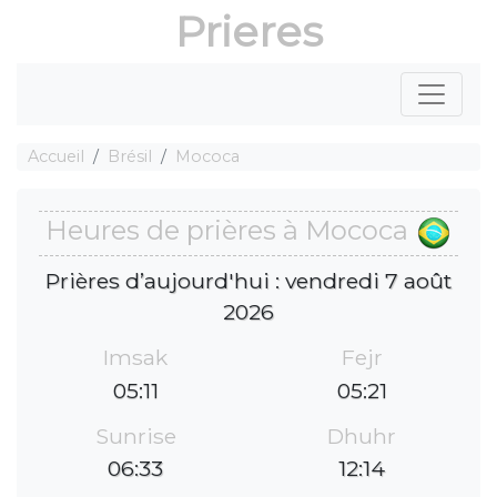
Prieres
Accueil
Brésil
Mococa
Heures de prières à Mococa
Prières d’aujourd'hui : vendredi 7 août
2026
Imsak
Fejr
05:11
05:21
Sunrise
Dhuhr
06:33
12:14