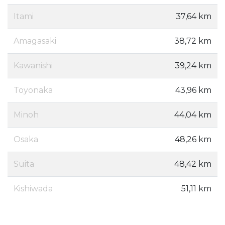
Itami
37,64 km
Amagasaki
38,72 km
Kawanishi
39,24 km
Toyonaka
43,96 km
Minoh
44,04 km
Osaka
48,26 km
Suita
48,42 km
Kishiwada
51,11 km