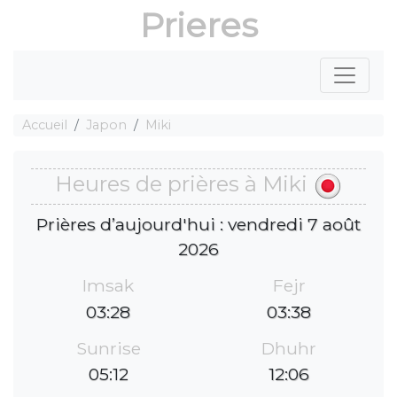
Prieres
Accueil
Japon
Miki
Heures de prières à Miki
Prières d’aujourd'hui : vendredi 7 août
2026
Imsak
Fejr
03:28
03:38
Sunrise
Dhuhr
05:12
12:06