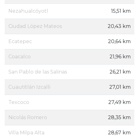
Nezahualcóyotl
15,51 km
Ciudad López Mateos
20,43 km
Ecatepec
20,64 km
Coacalco
21,96 km
San Pablo de las Salinas
26,21 km
Cuautitlán Izcalli
27,01 km
Texcoco
27,49 km
Nicolás Romero
28,35 km
Villa Milpa Alta
28,67 km