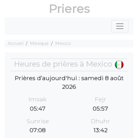
Prieres
Accueil
Mexique
Mexico
Heures de prières à Mexico
Prières d’aujourd'hui : samedi 8 août
2026
Imsak
Fejr
05:47
05:57
Sunrise
Dhuhr
07:08
13:42