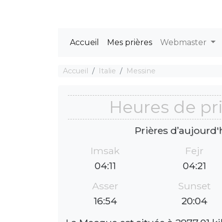
Accueil
Mes prières
Webmaster
Accueil
Italie
Messine
Heures de pr
Prières d’aujourd'
Imsak
Fejr
04:11
04:21
Asser
Sunset
16:54
20:04