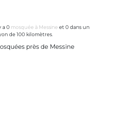
 y a 0
mosquée à Messine
et 0 dans un
yon de 100 kilomètres.
osquées près de Messine