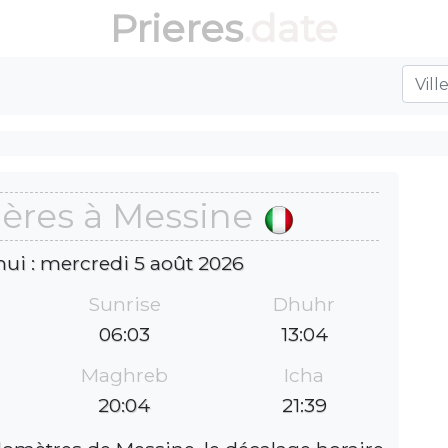
Prieres
.date
ières à Messine
hui : mercredi 5 août 2026
Sunrise
Dhuhr
06:03
13:04
Maghreb
Icha
20:04
21:39