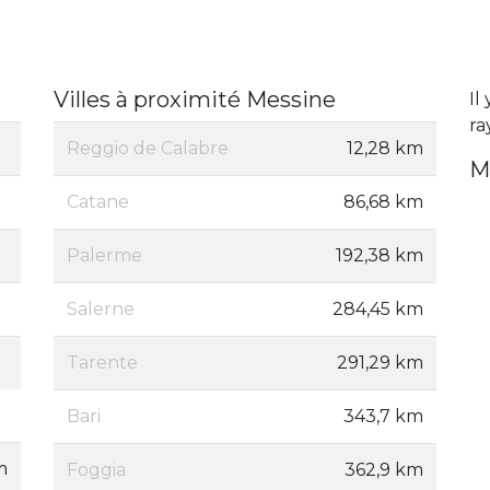
Villes à proximité Messine
Il
ra
Reggio de Calabre
12,28 km
M
Catane
86,68 km
Palerme
192,38 km
Salerne
284,45 km
Tarente
291,29 km
Bari
343,7 km
m
Foggia
362,9 km