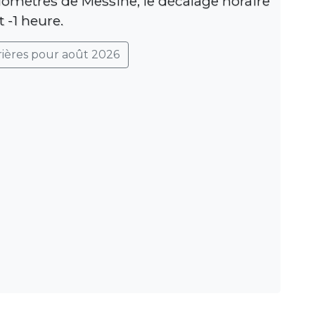
ilomètres de Messine, le décalage horaire
t -1 heure.
rières pour août 2026