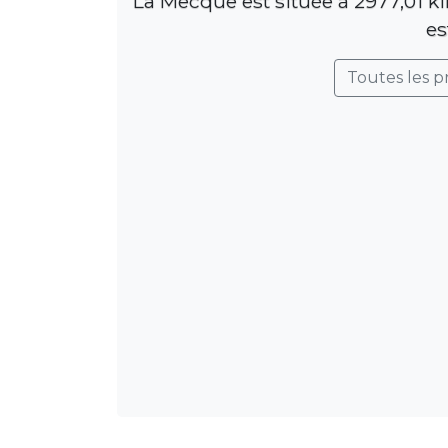
La Mecque est située à 2977,01 k
es
Toutes les p