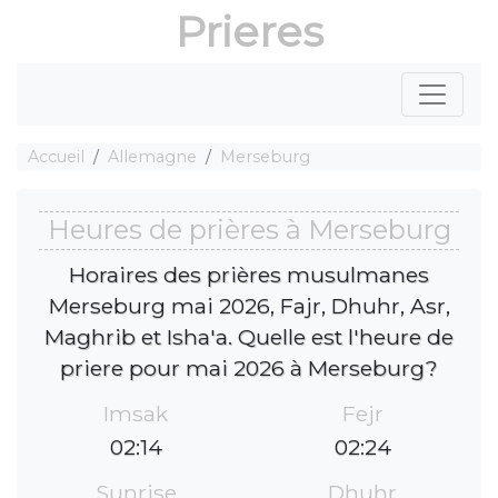
Prieres
Accueil
Allemagne
Merseburg
Heures de prières à Merseburg
Horaires des prières musulmanes
Merseburg mai 2026, Fajr, Dhuhr, Asr,
Maghrib et Isha'a. Quelle est l'heure de
priere pour mai 2026 à Merseburg?
Imsak
Fejr
02:14
02:24
Sunrise
Dhuhr