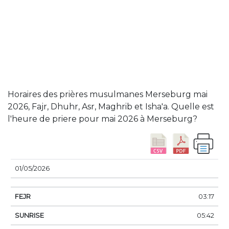
Horaires des prières musulmanes Merseburg mai
2026, Fajr, Dhuhr, Asr, Maghrib et Isha'a. Quelle est
l'heure de priere pour mai 2026 à Merseburg?
DATE
FEJR
SUNRISE
DHUHR
ASSER
SUN
01/05/2026
03:17
05:42