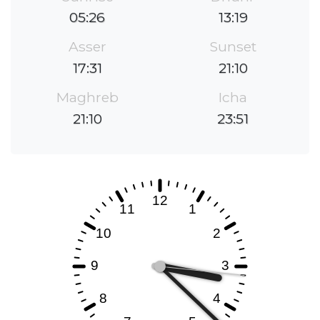
05:26
13:19
Asser
Sunset
17:31
21:10
Maghreb
Icha
21:10
23:51