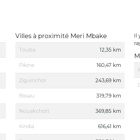
Villes à proximité Meri Mbake
Il
ra
Touba
12,35 km
M
Pikine
160,47 km
Ziguinchor
243,69 km
Bissau
319,79 km
Nouakchott
369,85 km
Kindia
616,41 km