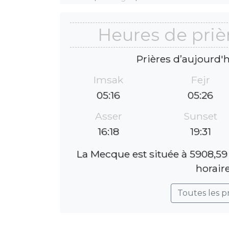
Heures de priè
Prières d’aujourd'
Imsak
Fejr
05:16
05:26
Asser
Sunset
16:18
19:31
La Mecque est située à 5908,59
horaire
Toutes les p