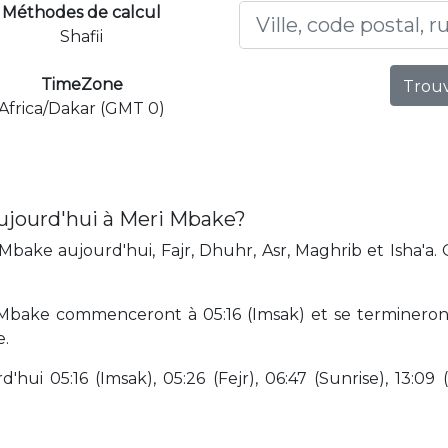
Méthodes de calcul
Shafii
TimeZone
Trouv
Africa/Dakar (GMT 0)
ujourd'hui à Meri Mbake?
bake aujourd'hui, Fajr, Dhuhr, Asr, Maghrib et Isha'a.
 Mbake commenceront à 05:16 (Imsak) et se termineront
e.
hui 05:16 (Imsak), 05:26 (Fejr), 06:47 (Sunrise), 13:09 (D