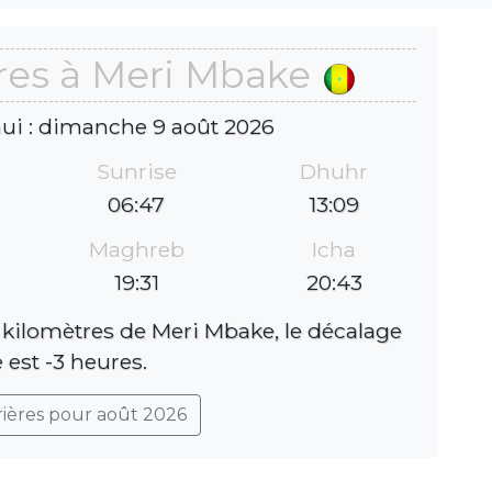
res à Meri Mbake
hui : dimanche 9 août 2026
Sunrise
Dhuhr
06:47
13:09
Maghreb
Icha
19:31
20:43
 kilomètres de Meri Mbake, le décalage
 est -3 heures.
rières pour août 2026