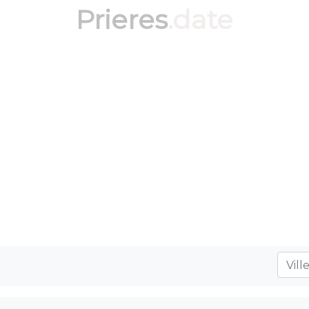
Prieres
.date