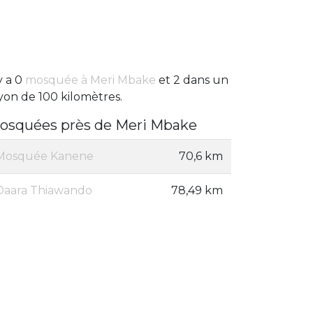
 y a 0
mosquée à Meri Mbake
et 2 dans un
yon de 100 kilomètres.
osquées près de Meri Mbake
Mosquée Kanene
70,6 km
Daara Thiawando
78,49 km