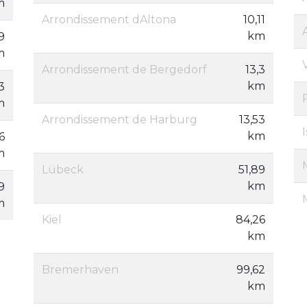
m
Arrondissement dAltona
10,11
km
9
m
Arrondissement de Bergedorf
13,3
km
3
m
Arrondissement de Harburg
13,53
km
16
m
Lübeck
51,89
km
9
m
Kiel
84,26
km
Bremerhaven
99,62
km