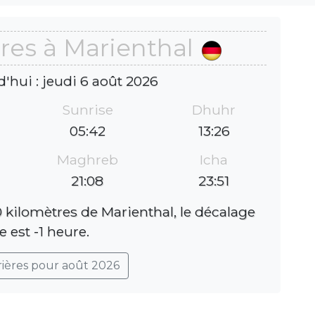
res à Marienthal
d'hui : jeudi 6 août 2026
Sunrise
Dhuhr
05:42
13:26
Maghreb
Icha
21:08
23:51
 kilomètres de Marienthal, le décalage
e est -1 heure.
rières pour août 2026