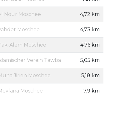
Al Nour Moschee
4,72 km
Vahdet Moschee
4,73 km
Pak-Alem Moschee
4,76 km
Islamischer Verein Tawba
5,05 km
Muha Jirien Moschee
5,18 km
Mevlana Moschee
7,9 km