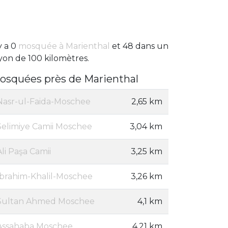
 y a 0
mosquée à Marienthal
et 48 dans un
yon de 100 kilomètres.
osquées près de Marienthal
Nasr-ul-Faida-Moschee
2,65 km
Selimiye Camii Moschee
3,04 km
Ali Paşa Camii
3,25 km
Ibrahim-Khalil-Moschee
3,26 km
Sultan Ahmed Moschee
4,1 km
Assahaba Moschee
4,21 km