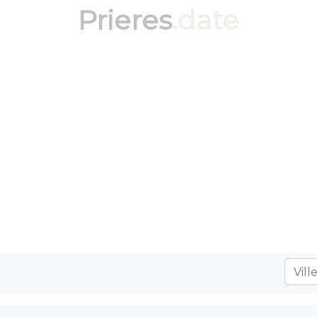
Prieres
.date