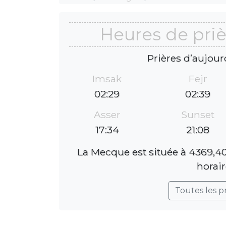
Heures de priè
Prières d’aujour
Imsak
Fejr
02:29
02:39
Asser
Sunset
17:34
21:08
La Mecque est située à 4369,40
horair
Toutes les p