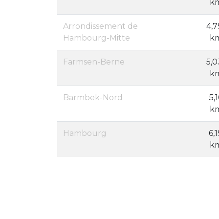
k
Arrondissement de
4,7
Hambourg-Mitte
k
Farmsen-Berne
5,0
k
Barmbek-Nord
5,
k
Hambourg
6,1
k