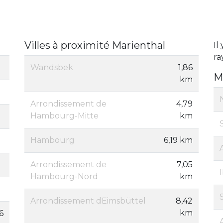
Villes à proximité Marienthal
Il
ra
Wandsbek
1,86
M
km
Arrondissement de
4,79
Hambourg-Mitte
km
Hambourg
6,19 km
Arrondissement de
7,05
Hambourg-Nord
km
Arrondissement dEimsbüttel
8,42
km
6