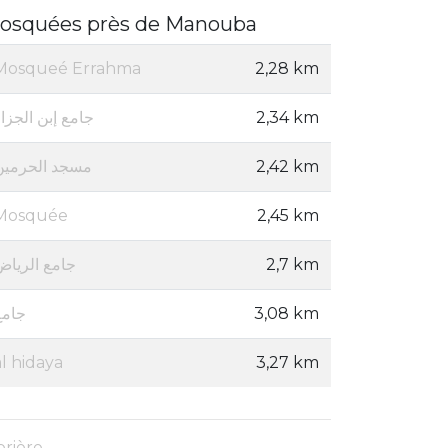
osquées près de Manouba
Mosqueé Errahma
2,28 km
جامع إبن الجزا
2,34 km
مسجد الحرمين
2,42 km
Mosquée
2,45 km
جامع الرياض
2,7 km
جامع
3,08 km
al hidaya
3,27 km
prière