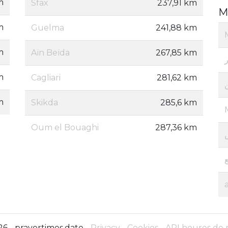
m
Sfax
237,91 km
M
m
Guelma
241,88 km
m
Aïn Beïda
267,85 km
ر
m
Cagliari
281,62 km
m
Skikda
285,6 km
Oum el Bouaghi
287,36 km
6 - prayertimes.date -
Privacy
-
Cookies
-
API heures de 