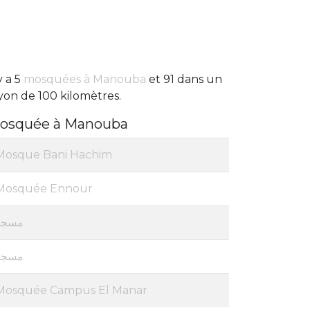
 y a 5
mosquées à Manouba
et 91 dans un
yon de 100 kilomètres.
osquée à Manouba
Mosque Bani Hachim
Mosquée Ennour
مسجد
مسجد
Mosquée Campus El Manar