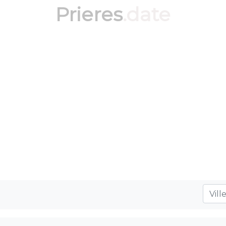
Prieres
.date