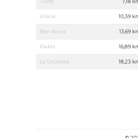
Tunis
7,18 k
Ariana
10,39 k
Ben Arous
13,69 k
Radès
16,89 k
La Goulette
18,23 k
© 202