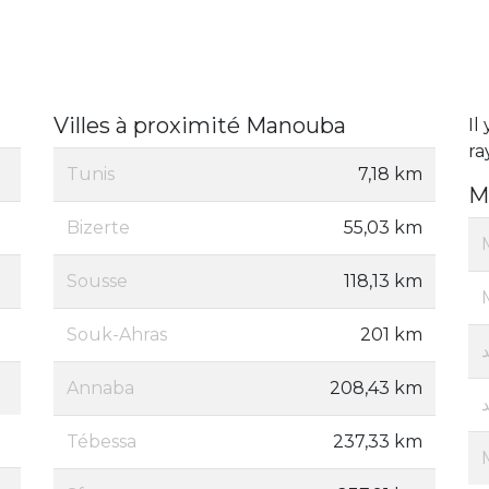
Villes à proximité Manouba
Il
ra
Tunis
7,18 km
M
Bizerte
55,03 km
Sousse
118,13 km
Souk-Ahras
201 km
Annaba
208,43 km
Tébessa
237,33 km