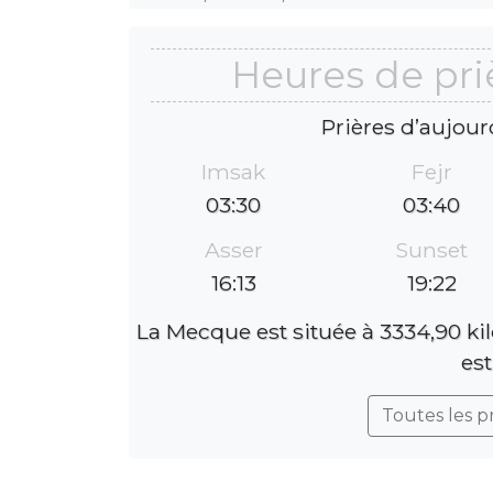
Heures de pr
Prières d’aujour
Imsak
Fejr
03:30
03:40
Asser
Sunset
16:13
19:22
La Mecque est située à 3334,90 ki
est
Toutes les p