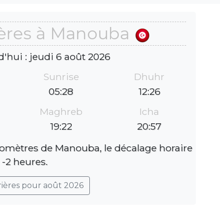
ières à Manouba
d'hui : jeudi 6 août 2026
Sunrise
Dhuhr
05:28
12:26
Maghreb
Icha
19:22
20:57
lomètres de Manouba, le décalage horaire
 -2 heures.
rières pour août 2026