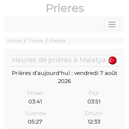
Prieres
Accueil
Turquie
Malatya
Heures de prières à Malatya
Prières d’aujourd'hui : vendredi 7 août
2026
Imsak
Fejr
03:41
03:51
Sunrise
Dhuhr
05:27
12:33