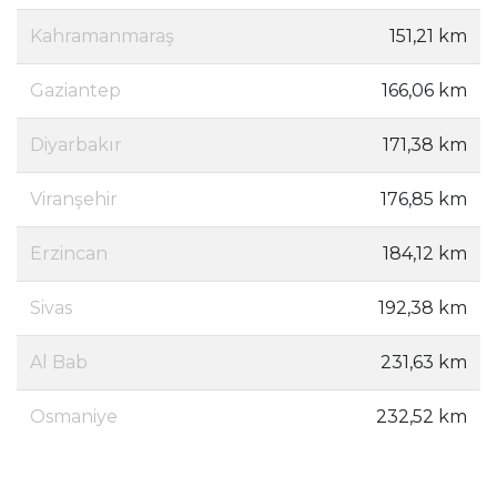
Kahramanmaraş
151,21 km
Gaziantep
166,06 km
Diyarbakır
171,38 km
Viranşehir
176,85 km
Erzincan
184,12 km
Sivas
192,38 km
Al Bab
231,63 km
Osmaniye
232,52 km