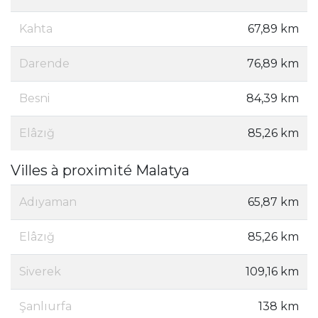
Kahta
67,89 km
Darende
76,89 km
Besni
84,39 km
Elâzığ
85,26 km
Villes à proximité Malatya
Adıyaman
65,87 km
Elâzığ
85,26 km
Siverek
109,16 km
Şanlıurfa
138 km