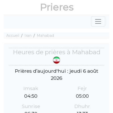
Prieres
Accueil
Iran
Mahabad
Heures de prières à Mahabad
Prières d’aujourd'hui : jeudi 6 août
2026
Imsak
Fejr
04:50
05:00
Sunrise
Dhuhr