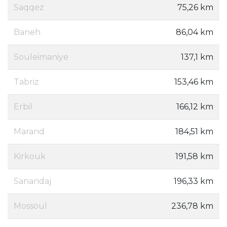
Saqqez
75,26 km
Baneh
86,04 km
Souleimaniye
137,1 km
Tabriz
153,46 km
Erbil
166,12 km
Marand
184,51 km
Kirkouk
191,58 km
Sanandaj
196,33 km
Mossoul
236,78 km