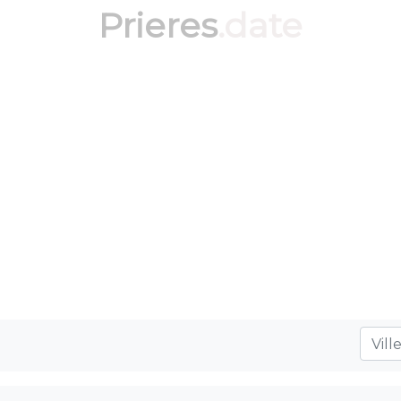
Prieres
.date