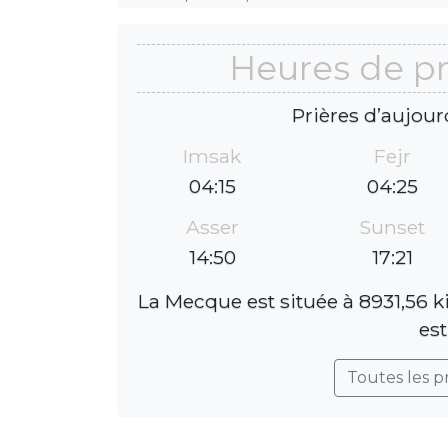
Heures de pr
Prières d’aujour
Imsak
Fejr
04:15
04:25
Asser
Sunset
14:50
17:21
La Mecque est située à 8931,56 k
est
Toutes les p