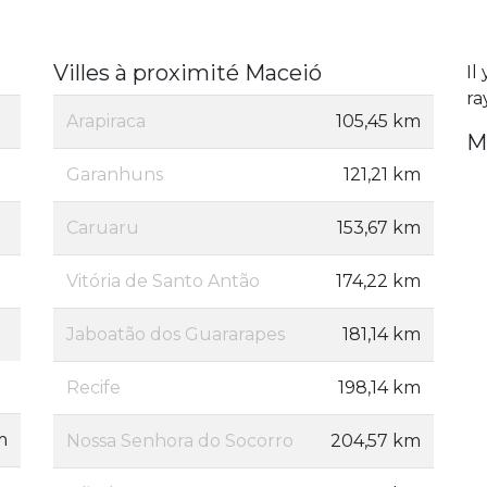
Villes à proximité Maceió
Il
ra
Arapiraca
105,45 km
M
Garanhuns
121,21 km
Caruaru
153,67 km
Vitória de Santo Antão
174,22 km
Jaboatão dos Guararapes
181,14 km
Recife
198,14 km
m
Nossa Senhora do Socorro
204,57 km