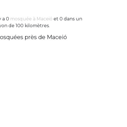
 y a 0
mosquée à Maceió
et 0 dans un
yon de 100 kilomètres.
osquées près de Maceió