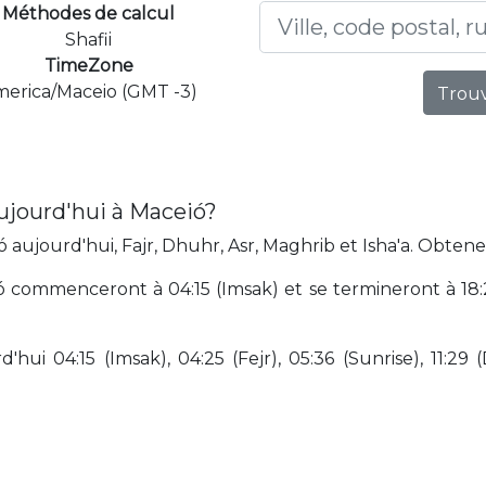
Méthodes de calcul
Shafii
TimeZone
erica/Maceio (GMT -3)
Trouv
ujourd'hui à Maceió?
aujourd'hui, Fajr, Dhuhr, Asr, Maghrib et Isha'a. Obtene
 commenceront à 04:15 (Imsak) et se termineront à 18:29 
hui 04:15 (Imsak), 04:25 (Fejr), 05:36 (Sunrise), 11:29 (D