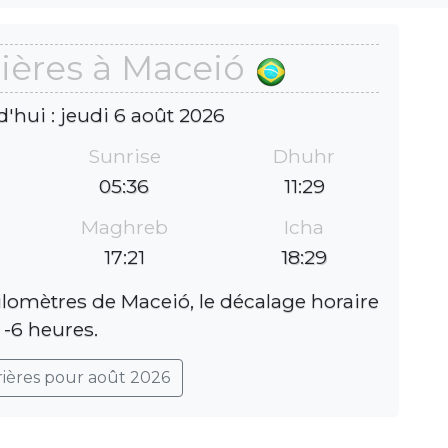
ières à Maceió
d'hui : jeudi 6 août 2026
Sunrise
Dhuhr
05:36
11:29
Maghreb
Icha
17:21
18:29
ilomètres de Maceió, le décalage horaire
 -6 heures.
rières pour août 2026