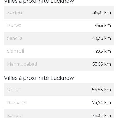
Villes à proximité Lucknow
Zaidpur
38,31 km
Purwa
46,6 km
Sandila
49,36 km
Sidhauli
49,5 km
Mahmudabad
53,55 km
Villes à proximité Lucknow
Unnao
56,93 km
Raebareli
74,74 km
Kanpur
75,32 km