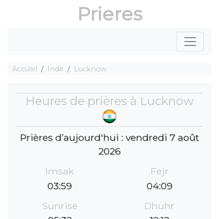
Prieres
Accueil
Inde
Lucknow
Heures de prières à Lucknow
Prières d’aujourd'hui : vendredi 7 août
2026
Imsak
Fejr
03:59
04:09
Sunrise
Dhuhr