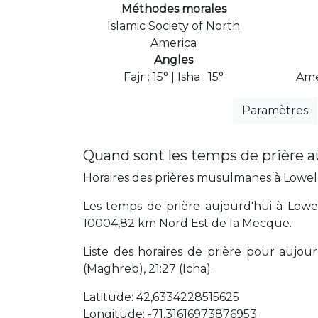
Méthodes morales
Islamic Society of North
America
Angles
Fajr : 15° | Isha : 15°
Ame
Paramètres
Quand sont les temps de prière a
Horaires des prières musulmanes à Lowell 
Les temps de prière aujourd'hui à Lowel
10004,82 km Nord Est de la Mecque.
Liste des horaires de prière pour aujourd'
(Maghreb), 21:27 (Icha).
Latitude: 42,6334228515625
Longitude: -71,31616973876953