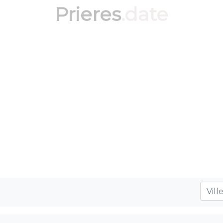
Prieres
.date