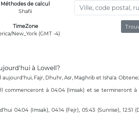
Méthodes de calcul
Shafii
TimeZone
Trouv
rica/New_York (GMT -4)
ujourd'hui à Lowell?
aujourd'hui, Fajr, Dhuhr, Asr, Maghrib et Isha'a. Obtenez
l commenceront à 04:04 (Imsak) et se termineront à 21:
hui 04:04 (Imsak), 04:14 (Fejr), 05:43 (Sunrise), 12:51 (D