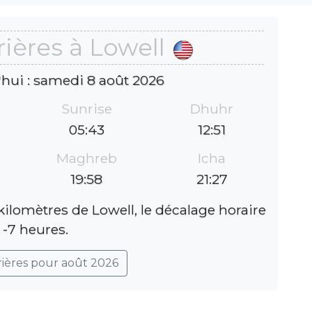
ières à Lowell
'hui : samedi 8 août 2026
Sunrise
Dhuhr
05:43
12:51
Maghreb
Icha
19:58
21:27
kilomètres de Lowell, le décalage horaire
 -7 heures.
rières pour août 2026