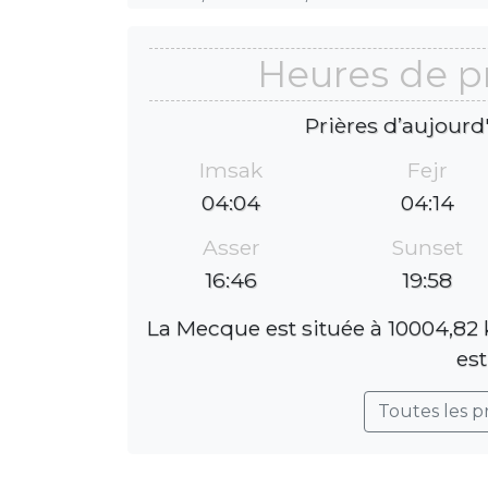
Heures de pr
Prières d’aujourd
Imsak
Fejr
04:04
04:14
Asser
Sunset
16:46
19:58
La Mecque est située à 10004,82 
est
Toutes les p