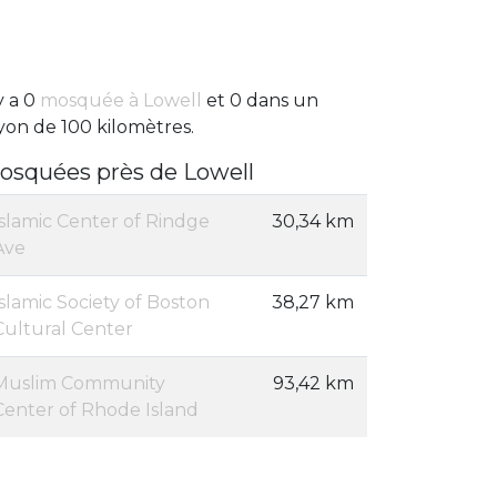
 y a 0
mosquée à Lowell
et 0 dans un
yon de 100 kilomètres.
osquées près de Lowell
Islamic Center of Rindge
30,34 km
Ave
Islamic Society of Boston
38,27 km
Cultural Center
Muslim Community
93,42 km
Center of Rhode Island