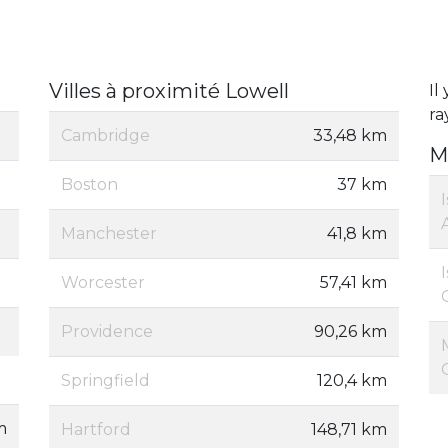
Villes à proximité Lowell
Il
ra
Cambridge
33,48 km
M
Boston
37 km
Manchester
41,8 km
Worcester
57,41 km
Providence
90,26 km
Springfield
120,4 km
m
Hartford
148,71 km