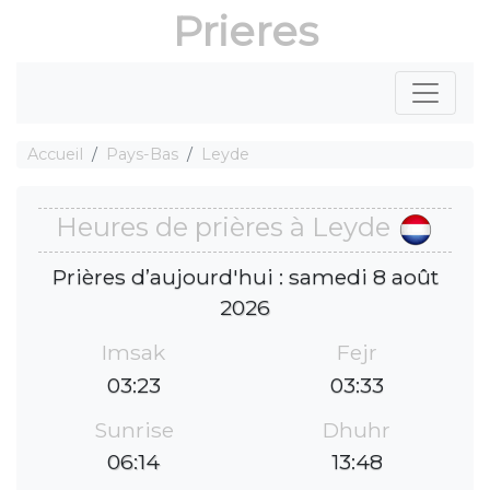
Prieres
Accueil
Pays-Bas
Leyde
Heures de prières à Leyde
Prières d’aujourd'hui : samedi 8 août
2026
Imsak
Fejr
03:23
03:33
Sunrise
Dhuhr
06:14
13:48