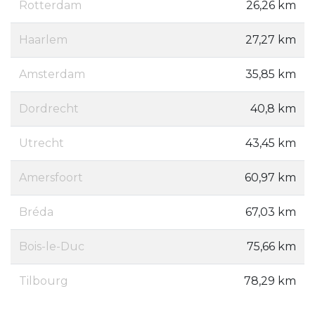
Rotterdam
26,26 km
Haarlem
27,27 km
Amsterdam
35,85 km
Dordrecht
40,8 km
Utrecht
43,45 km
Amersfoort
60,97 km
Bréda
67,03 km
Bois-le-Duc
75,66 km
Tilbourg
78,29 km