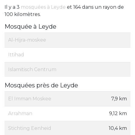
Il y a 3
mosquées à Leyde
et 164 dans un rayon de
100 kilomètres.
Mosquée à Leyde
Al-Hijra-moskee
Ittihad
Islamitisch Centrum
Mosquées près de Leyde
El Imman Moskee
7,9 km
Arrahman
9,12 km
Stichting Eenheid
10,4 km