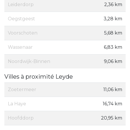
Leiderdorp
2,36 km
Oegstgeest
3,28 km
Voorschoten
5,68 km
Wassenaar
6,83 km
Noordwijk-Binnen
9,06 km
Villes à proximité Leyde
Zoetermeer
11,06 km
La Haye
16,74 km
Hoofddorp
20,95 km