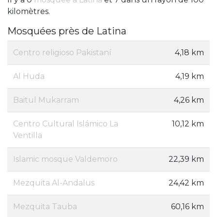
kilomètres.
Mosquées près de Latina
Centro religioso Pakistaní
4,18 km
Al Huda
4,19 km
Baitul Mukarram
4,26 km
Centro Cultural Islámico La
10,12 km
Ventilla
Islamic mosque Valdemoro
22,39 km
Mezquita Al-Andalus
24,42 km
Mezquita Tauba
60,16 km