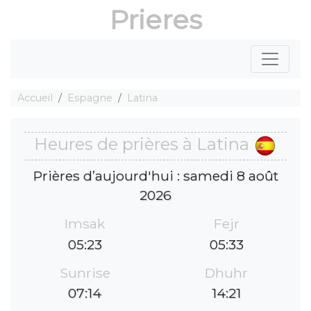
Prieres
Accueil
Espagne
Latina
Heures de prières à Latina
Prières d’aujourd'hui : samedi 8 août
2026
Imsak
Fejr
05:23
05:33
Sunrise
Dhuhr
07:14
14:21