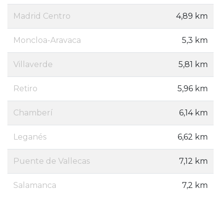
Madrid Centro
4,89 km
Moncloa-Aravaca
5,3 km
Villaverde
5,81 km
Retiro
5,96 km
Chamberí
6,14 km
Leganés
6,62 km
Puente de Vallecas
7,12 km
Salamanca
7,2 km