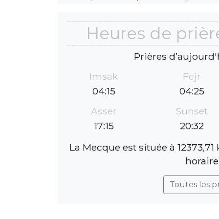
Heures de priè
Prières d’aujourd'
Imsak
Fejr
04:15
04:25
Asser
Sunset
17:15
20:32
La Mecque est située à 12373,71
horaire
Toutes les p