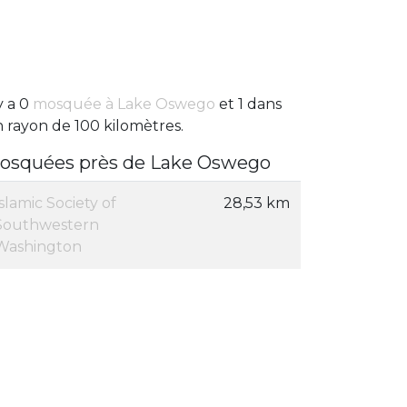
 y a 0
mosquée à Lake Oswego
et 1 dans
 rayon de 100 kilomètres.
osquées près de Lake Oswego
Islamic Society of
28,53 km
Southwestern
Washington