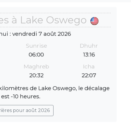
res à Lake Oswego
hui : vendredi 7 août 2026
Sunrise
Dhuhr
06:00
13:16
Maghreb
Icha
20:32
22:07
 kilomètres de Lake Oswego, le décalage
 est -10 heures.
rières pour août 2026