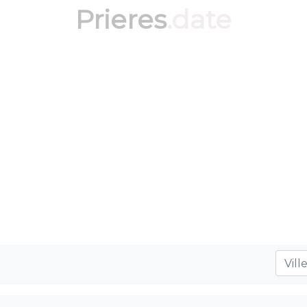
Prieres
.date