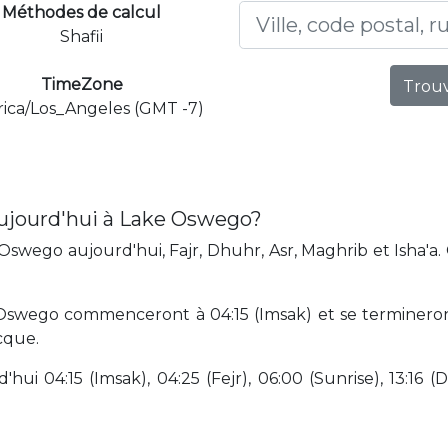
Méthodes de calcul
Shafii
TimeZone
Trouv
ica/Los_Angeles (GMT -7)
aujourd'hui à Lake Oswego?
swego aujourd'hui, Fajr, Dhuhr, Asr, Maghrib et Isha'a.
Oswego commenceront à 04:15 (Imsak) et se termineron
cque.
hui 04:15 (Imsak), 04:25 (Fejr), 06:00 (Sunrise), 13:16 (D