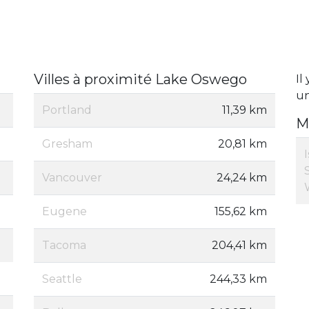
Villes à proximité Lake Oswego
Il
un
Portland
11,39 km
M
Gresham
20,81 km
Vancouver
24,24 km
Eugene
155,62 km
Tacoma
204,41 km
Seattle
244,33 km