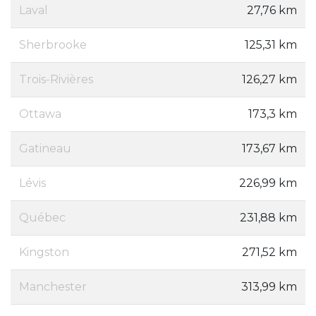
Laval
27,76 km
Sherbrooke
125,31 km
Trois-Rivières
126,27 km
Ottawa
173,3 km
Gatineau
173,67 km
Lévis
226,99 km
Québec
231,88 km
Kingston
271,52 km
Manchester
313,99 km