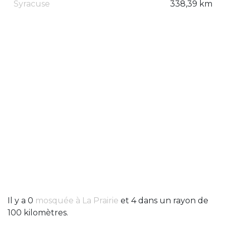
Syracuse
338,39 km
Il y a 0
mosquée à La Prairie
et 4 dans un rayon de
100 kilomètres.