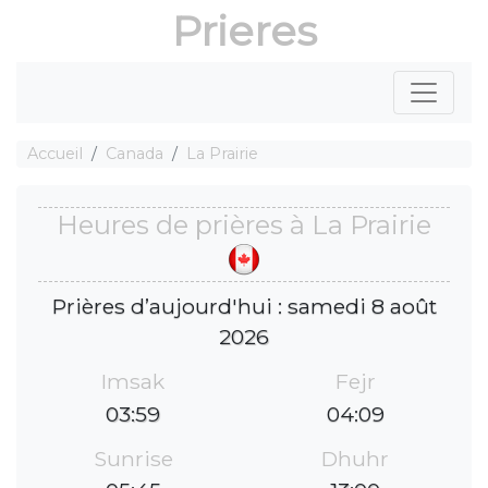
Prieres
Accueil
Canada
La Prairie
Heures de prières à La Prairie
Prières d’aujourd'hui : samedi 8 août
2026
Imsak
Fejr
03:59
04:09
Sunrise
Dhuhr