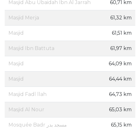
Masjid Abu Ubaidah Ibn Al Jarrah
60,71 km
Masjid Merja
61,32 km
Masjid
61,51 km
Masjid Ibn Battuta
61,97 km
Masjid
64,09 km
Masjid
64,44 km
Masjid Fadl llah
64,73 km
Masjid Al Nour
65,03 km
Mosquée Badr مسجد بدر
65,15 km