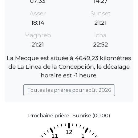
07:33
14:27
Asser
Sunset
18:14
21:21
Maghreb
Icha
21:21
22:52
La Mecque est située à 4649,23 kilomètres
de La Linea de la Concepción, le décalage
horaire est -1 heure.
Toutes les prières pour août 2026
Prochaine prière : Sunrise (00:00)