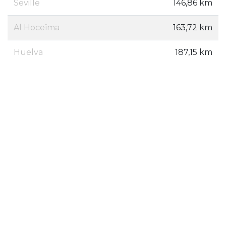
Séville
146,86 km
Al Hoceïma
163,72 km
Huelva
187,15 km