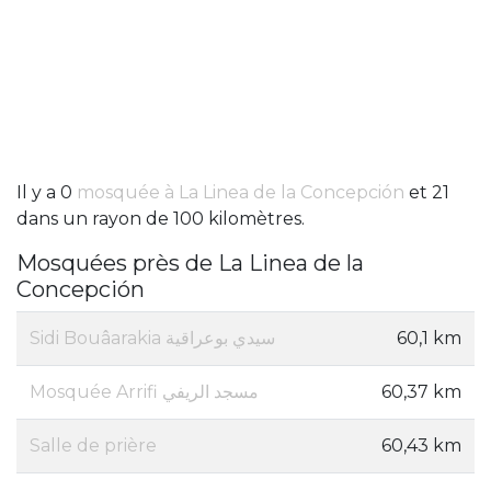
Il y a 0
mosquée à La Linea de la Concepción
et 21
dans un rayon de 100 kilomètres.
Mosquées près de La Linea de la
Concepción
Sidi Bouâarakia سيدي بوعراقية
60,1 km
Mosquée Arrifi مسجد الريفي
60,37 km
Salle de prière
60,43 km