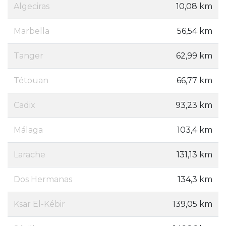
Algeciras
10,08 km
Marbella
56,54 km
Tanger
62,99 km
Tétouan
66,77 km
Cadix
93,23 km
Málaga
103,4 km
Larache
131,13 km
Dos Hermanas
134,3 km
Ksar El-Kébir
139,05 km