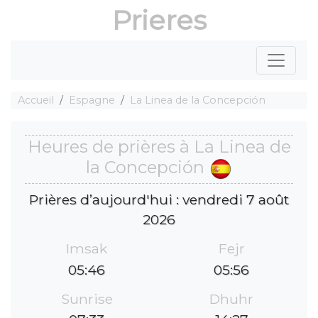
Prieres
Accueil
Espagne
La Linea de la Concepción
Heures de prières à La Linea de
la Concepción
Prières d’aujourd'hui : vendredi 7 août
2026
Imsak
Fejr
05:46
05:56
Sunrise
Dhuhr