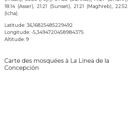
18:14 (Asser), 21:21 (Sunset), 21:21 (Maghreb), 22:52
(Icha).
Latitude: 36,16825485229492
Longitude: -5,3494720458984375
Altitude: 9
Carte des mosquées à La Linea de la
Concepción