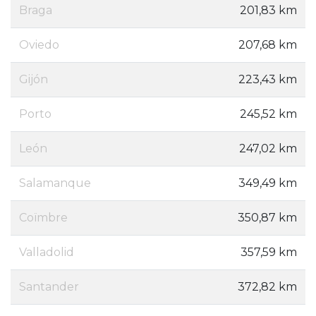
Braga
201,83 km
Oviedo
207,68 km
Gijón
223,43 km
Porto
245,52 km
León
247,02 km
Salamanque
349,49 km
Coïmbre
350,87 km
Valladolid
357,59 km
Santander
372,82 km