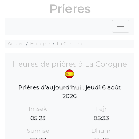
Prieres
Accueil
Espagne
La Corogne
Heures de prières à La Corogne
Prières d’aujourd'hui : jeudi 6 août
2026
Imsak
Fejr
05:23
05:33
Sunrise
Dhuhr