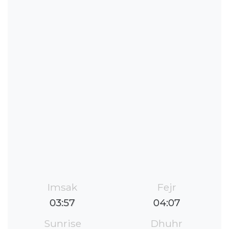
Imsak
Fejr
03:57
04:07
Sunrise
Dhuhr