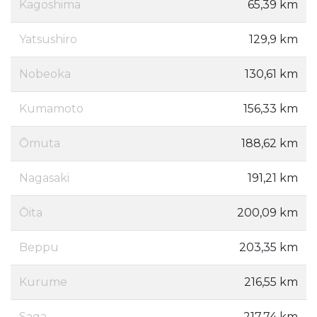
Kagoshima
65,39 km
Yatsushiro
129,9 km
Nobeoka
130,61 km
Kumamoto
156,33 km
Ōmuta
188,62 km
Nagasaki
191,21 km
Ōita
200,09 km
Beppu
203,35 km
Kurume
216,55 km
Saga
217,74 km