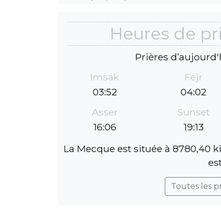
Heures de pr
Prières d’aujourd'
Imsak
Fejr
03:52
04:02
Asser
Sunset
16:06
19:13
La Mecque est située à 8780,40 k
es
Toutes les p