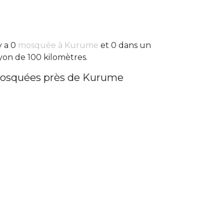
 y a 0
mosquée à Kurume
et 0 dans un
yon de 100 kilomètres.
osquées près de Kurume