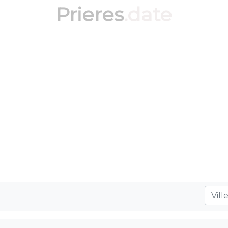
Prieres
.date