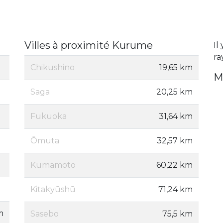
Villes à proximité Kurume
Il
ra
Chikushino
19,65 km
M
Saga
20,25 km
Fukuoka
31,64 km
Ōmuta
32,57 km
Kumamoto
60,22 km
Kitakyūshū
71,24 km
m
Sasebo
75,5 km