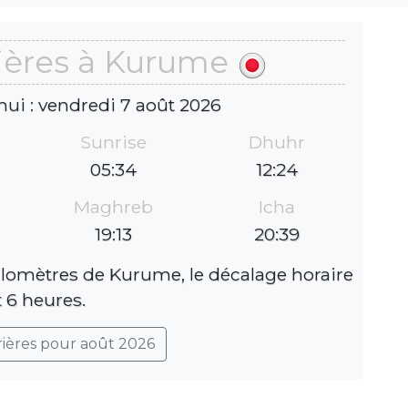
ières à Kurume
hui : vendredi 7 août 2026
Sunrise
Dhuhr
05:34
12:24
Maghreb
Icha
19:13
20:39
ilomètres de Kurume, le décalage horaire
t 6 heures.
rières pour août 2026