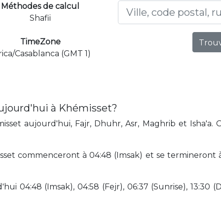
Méthodes de calcul
Shafii
TimeZone
Trouv
rica/Casablanca (GMT 1)
aujourd'hui à Khémisset?
sset aujourd'hui, Fajr, Dhuhr, Asr, Maghrib et Isha'a. 
sset commenceront à 04:48 (Imsak) et se termineront à 2
hui 04:48 (Imsak), 04:58 (Fejr), 06:37 (Sunrise), 13:30 (D