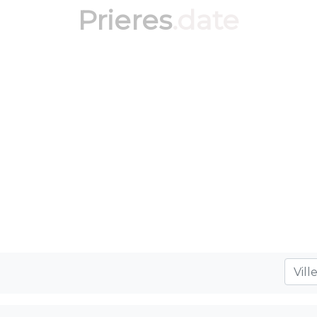
Prieres
.date