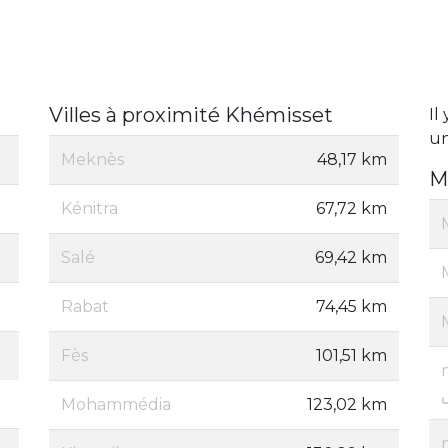
Villes à proximité Khémisset
Il
un
Meknès
48,17 km
M
Kénitra
67,72 km
Salé
69,42 km
Rabat
74,45 km
Fès
101,51 km
Mohammédia
123,02 km