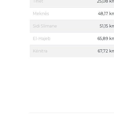
Tiflet
25,08 k
Meknès
48,17 k
Sidi Slimane
51,15 k
El-Hajeb
65,89 k
Kénitra
67,72 k