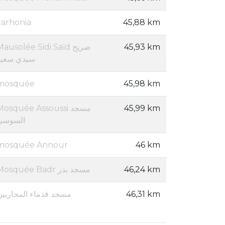
zarhonia
45,88 km
ausolée Sidi Saïd ضريح
45,93 km
سيدي سعيد
mosquée
45,98 km
osquée Assoussi مسجد
45,99 km
السوسي
mosquée Annour
46 km
Mosquée Badr مسجد بدر
46,24 km
مسجد قدماء المحاربين
46,31 km