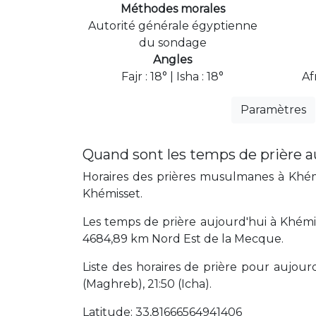
Méthodes morales
Autorité générale égyptienne
du sondage
Angles
Fajr : 18° | Isha : 18°
Af
Paramètres
Quand sont les temps de prière 
Horaires des prières musulmanes à Khémi
Khémisset.
Les temps de prière aujourd'hui à Khémi
4684,89 km Nord Est de la Mecque.
Liste des horaires de prière pour aujourd'
(Maghreb), 21:50 (Icha).
Latitude: 33,81666564941406