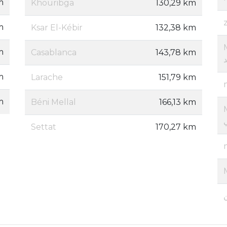
m
Khouribga
130,29 km
m
Ksar El-Kébir
132,38 km
M
m
Casablanca
143,78 km
m
Larache
151,79 km
m
Béni Mellal
166,13 km
M
Settat
170,27 km