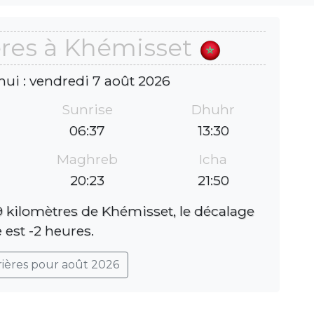
ères à Khémisset
hui : vendredi 7 août 2026
Sunrise
Dhuhr
06:37
13:30
Maghreb
Icha
20:23
21:50
 kilomètres de Khémisset, le décalage
 est -2 heures.
rières pour août 2026