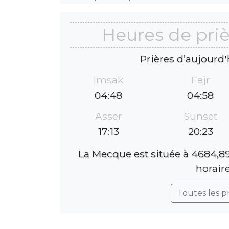
Heures de pri
Prières d’aujourd'
Imsak
Fejr
04:48
04:58
Asser
Sunset
17:13
20:23
La Mecque est située à 4684,89
horaire
Toutes les p