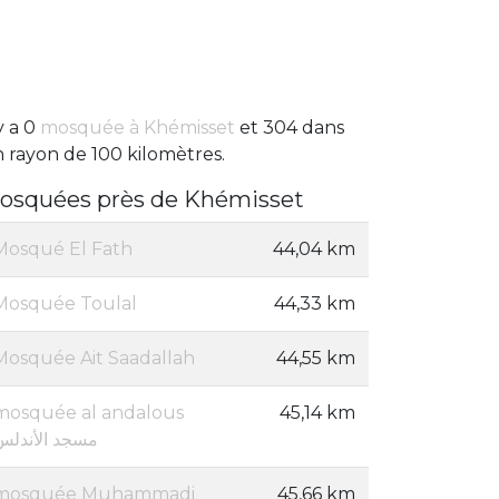
 y a 0
mosquée à Khémisset
et 304 dans
 rayon de 100 kilomètres.
osquées près de Khémisset
Mosqué El Fath
44,04 km
Mosquée Toulal
44,33 km
Mosquée Ait Saadallah
44,55 km
mosquée al andalous
45,14 km
مسجد الأندلس
mosquée Muhammadi
45,66 km