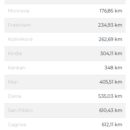
Monrovia
176,85 km
Freetown
234,93 km
Nzérékoré
262,69 km
Kindia
304,11 km
Kankan
348 km
Man
405,51 km
Daloa
535,03 km
San-Pédro
610,43 km
Gagnoa
612,11 km