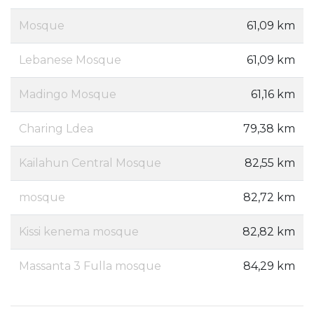
Mosque
61,09 km
Lebanese Mosque
61,09 km
Madingo Mosque
61,16 km
Charing Ldea
79,38 km
Kailahun Central Mosque
82,55 km
mosque
82,72 km
Kissi kenema mosque
82,82 km
Massanta 3 Fulla mosque
84,29 km