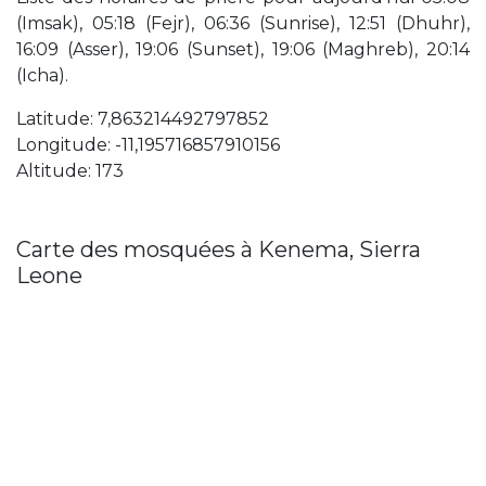
(Imsak), 05:18 (Fejr), 06:36 (Sunrise), 12:51 (Dhuhr),
16:09 (Asser), 19:06 (Sunset), 19:06 (Maghreb), 20:14
(Icha).
Latitude: 7,863214492797852
Longitude: -11,195716857910156
Altitude: 173
Carte des mosquées à Kenema, Sierra
Leone