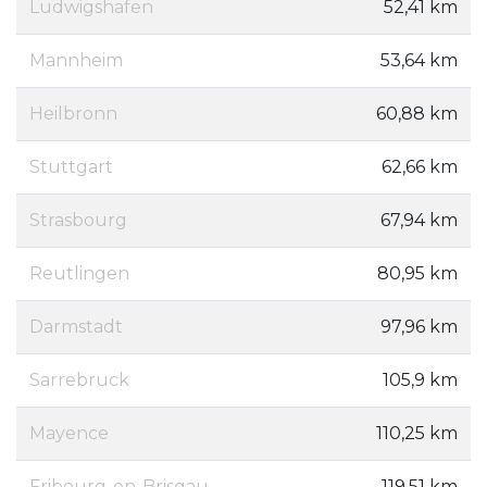
Ludwigshafen
52,41 km
Mannheim
53,64 km
Heilbronn
60,88 km
Stuttgart
62,66 km
Strasbourg
67,94 km
Reutlingen
80,95 km
Darmstadt
97,96 km
Sarrebruck
105,9 km
Mayence
110,25 km
Fribourg-en-Brisgau
119,51 km