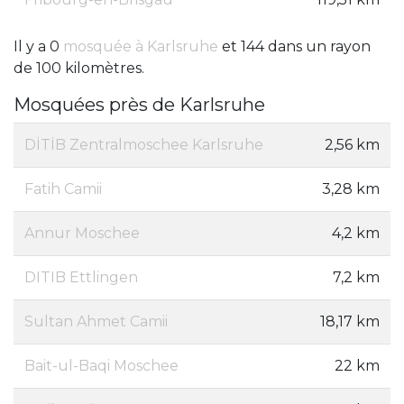
Il y a 0
mosquée à Karlsruhe
et 144 dans un rayon
de 100 kilomètres.
Mosquées près de Karlsruhe
DİTİB Zentralmoschee Karlsruhe
2,56 km
Fatih Camii
3,28 km
Annur Moschee
4,2 km
DITIB Ettlingen
7,2 km
Sultan Ahmet Camii
18,17 km
Bait-ul-Baqi Moschee
22 km