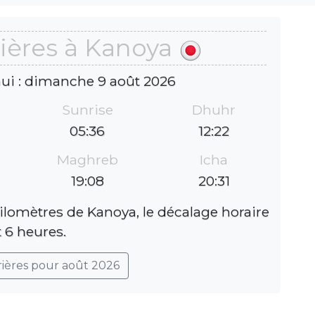
ières à Kanoya
hui : dimanche 9 août 2026
Sunrise
Dhuhr
05:36
12:22
Maghreb
Icha
19:08
20:31
ilomètres de Kanoya, le décalage horaire
t 6 heures.
rières pour août 2026