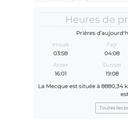
Heures de pr
Prières d’aujourd'
Imsak
Fejr
03:58
04:08
Asser
Sunset
16:01
19:08
La Mecque est située à 8880,34 k
es
Toutes les p