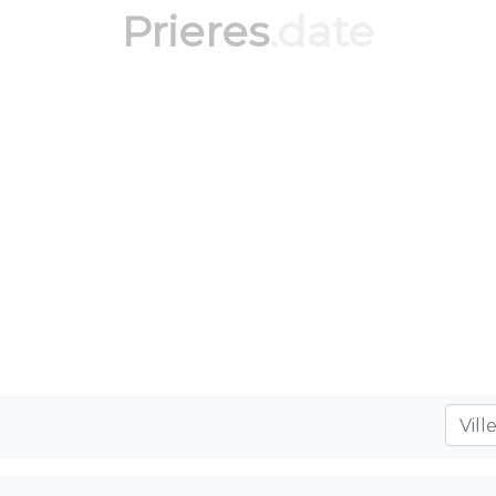
Prieres
.date