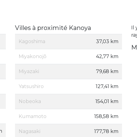
Villes à proximité Kanoya
Il
ra
Kagoshima
37,03 km
M
Miyakonojō
42,77 km
Miyazaki
79,68 km
Yatsushiro
127,41 km
Nobeoka
154,01 km
Kumamoto
158,58 km
m
Nagasaki
177,78 km