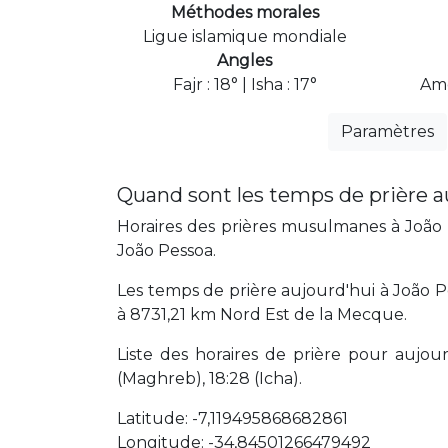
Méthodes morales
Ligue islamique mondiale
Angles
Fajr : 18° | Isha : 17°
Ame
Paramètres
Quand sont les temps de prière a
Horaires des prières musulmanes à João P
João Pessoa.
Les temps de prière aujourd'hui à João P
à 8731,21 km Nord Est de la Mecque.
Liste des horaires de prière pour aujourd'
(Maghreb), 18:28 (Icha).
Latitude: -7,119495868682861
Longitude: -34,84501266479492