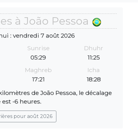
res à João Pessoa
hui : vendredi 7 août 2026
Sunrise
Dhuhr
05:29
11:25
Maghreb
Icha
17:21
18:28
 kilomètres de João Pessoa, le décalage
 est -6 heures.
rières pour août 2026