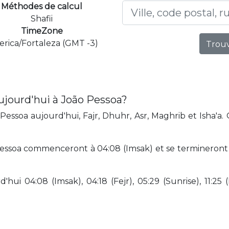
Méthodes de calcul
Shafii
TimeZone
rica/Fortaleza (GMT -3)
Trouv
ujourd'hui à João Pessoa?
essoa aujourd'hui, Fajr, Dhuhr, Asr, Maghrib et Isha'a.
essoa commenceront à 04:08 (Imsak) et se termineront à 1
hui 04:08 (Imsak), 04:18 (Fejr), 05:29 (Sunrise), 11:25 (D