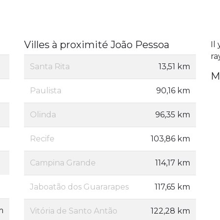
Villes à proximité João Pessoa
Il
ra
Santa Rita
13,51 km
M
Paulista
90,16 km
Olinda
96,35 km
Recife
103,86 km
Campina Grande
114,17 km
Jaboatão dos Guararapes
117,65 km
m
Vitória de Santo Antão
122,28 km