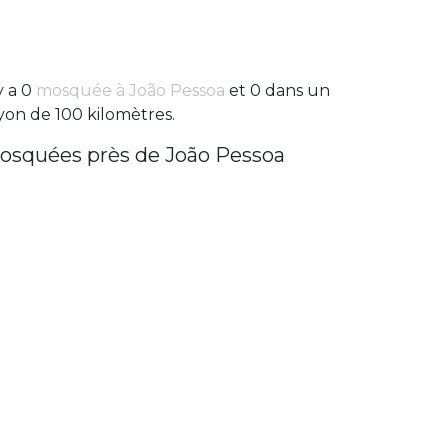
 y a 0
mosquée à João Pessoa
et 0 dans un
yon de 100 kilomètres.
osquées près de João Pessoa