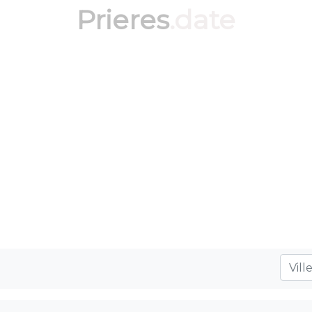
Prieres
.date