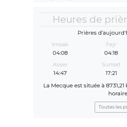
Heures de priè
Prières d’aujourd'
Imsak
Fejr
04:08
04:18
Asser
Sunset
14:47
17:21
La Mecque est située à 8731,21
horaire
Toutes les p