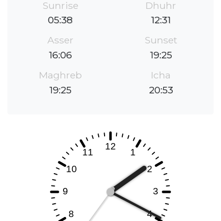
Sunrise
Dhuhr
05:38
12:31
Asser
Sunset
16:06
19:25
Maghreb
Icha
19:25
20:53