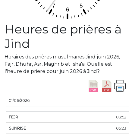
Heures de prières à
Jind
Horaires des prières musulmanes Jind juin 2026,
Fajr, Dhuhr, Asr, Maghrib et Isha'a. Quelle est
l'heure de priere pour juin 2026 à Jind?
DATE
FEJR
SUNRISE
DHUHR
ASSER
SUN
01/06/2026
03:52
05:23