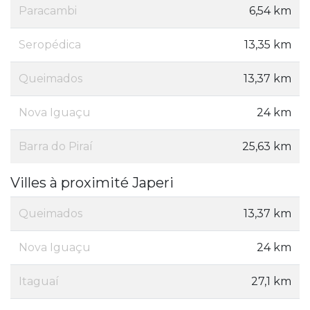
Paracambi
6,54 km
Seropédica
13,35 km
Queimados
13,37 km
Nova Iguaçu
24 km
Barra do Piraí
25,63 km
Villes à proximité Japeri
Queimados
13,37 km
Nova Iguaçu
24 km
Itaguaí
27,1 km