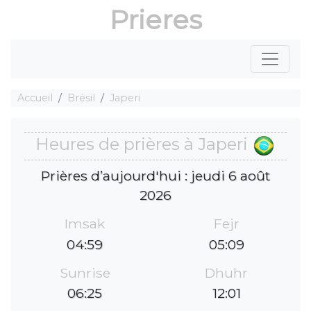
Prieres
Accueil
Brésil
Japeri
Heures de prières à Japeri
Prières d’aujourd'hui : jeudi 6 août
2026
Imsak
Fejr
04:59
05:09
Sunrise
Dhuhr
06:25
12:01