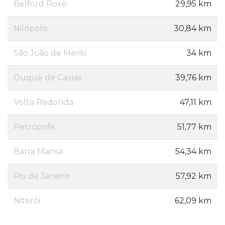
Belford Roxo
29,95 km
Nilópolis
30,84 km
São João de Meriti
34 km
Duque de Caxias
39,76 km
Volta Redonda
47,11 km
Petrópolis
51,77 km
Barra Mansa
54,34 km
Rio de Janeiro
57,92 km
Niterói
62,09 km