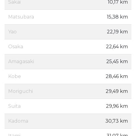
Sakai
10,17 km
Matsubara
15,38 km
Yao
22,19 km
Osaka
22,64 km
Amagasaki
25,45 km
Kobe
28,46 km
Moriguchi
29,49 km
Suita
29,96 km
Kadoma
30,73 km
Itami
31,07 km