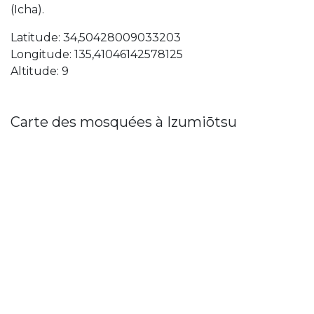
(Icha).
Latitude: 34,50428009033203
Longitude: 135,41046142578125
Altitude: 9
Carte des mosquées à Izumiōtsu