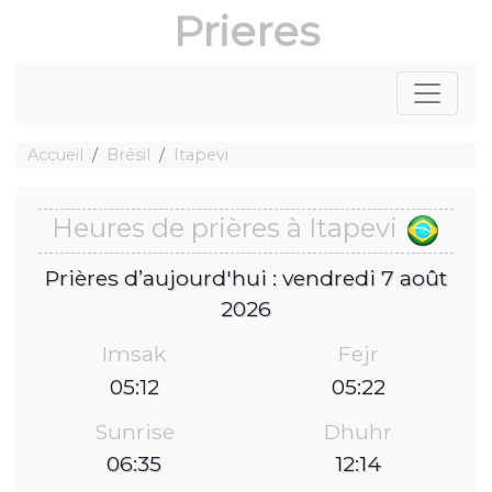
Prieres
Accueil
Brésil
Itapevi
Heures de prières à Itapevi
Prières d’aujourd'hui : vendredi 7 août
2026
Imsak
Fejr
05:12
05:22
Sunrise
Dhuhr
06:35
12:14