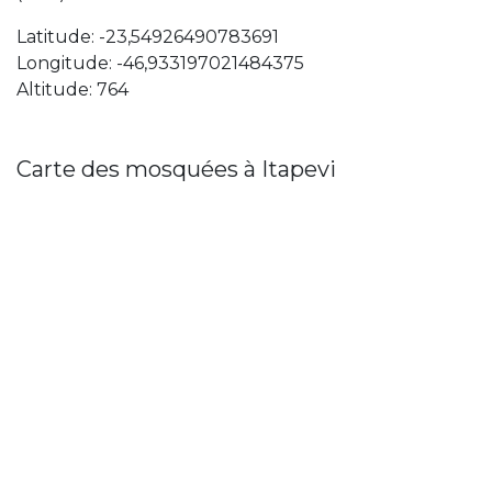
Latitude: -23,54926490783691
Longitude: -46,933197021484375
Altitude: 764
Carte des mosquées à Itapevi