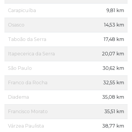
Carapicuíba
9,81 km
Osasco
14,53 km
Taboão da Serra
17,48 km
Itapecerica da Serra
20,07 km
São Paulo
30,62 km
Franco da Rocha
32,55 km
Diadema
35,08 km
Francisco Morato
35,51 km
Várzea Paulista
38,77 km