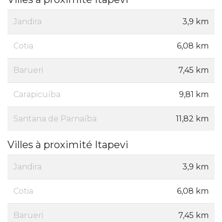
Jandira
3,9 km
Cotia
6,08 km
Barueri
7,45 km
Carapicuíba
9,81 km
Santana de Parnaíba
11,82 km
Villes à proximité Itapevi
Jandira
3,9 km
Cotia
6,08 km
Barueri
7,45 km