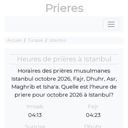
Prieres
Accueil
Turquie
Istanbul
Heures de prières à Istanbul
Horaires des prières musulmanes
Istanbul octobre 2026, Fajr, Dhuhr, Asr,
Maghrib et Isha'a. Quelle est l'heure de
priere pour octobre 2026 à Istanbul?
Imsak
Fejr
04:13
04:23
Sunrise
Dhuhr