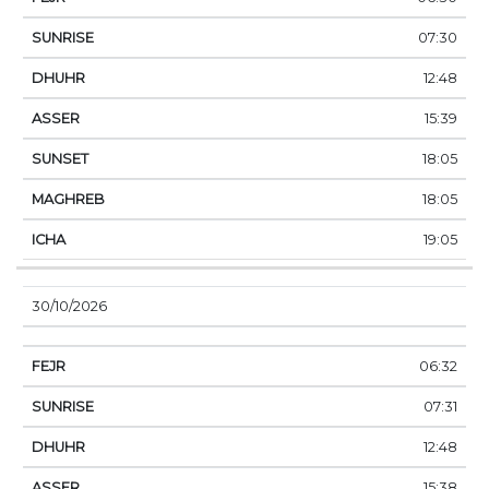
07:30
12:48
15:39
18:05
18:05
19:05
30/10/2026
06:32
07:31
12:48
15:38