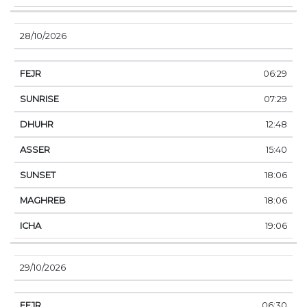
28/10/2026
06:29
07:29
12:48
15:40
18:06
18:06
19:06
29/10/2026
06:30