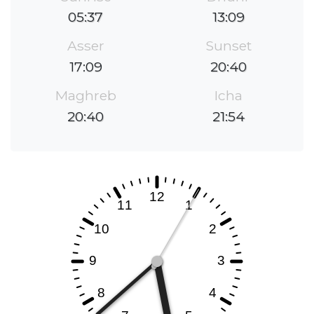
05:37
13:09
Asser
Sunset
17:09
20:40
Maghreb
Icha
20:40
21:54