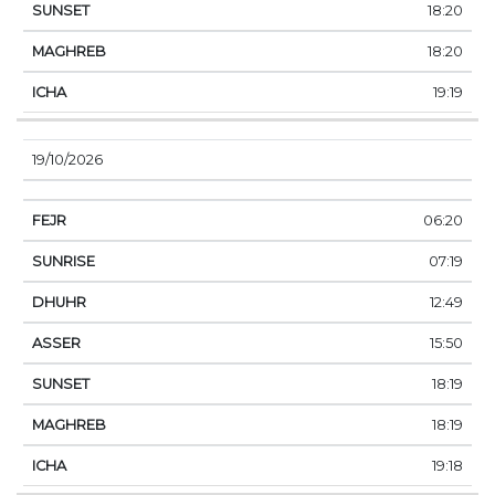
18:20
18:20
19:19
19/10/2026
06:20
07:19
12:49
15:50
18:19
18:19
19:18