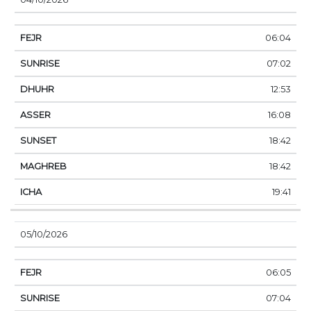
06:04
07:02
12:53
16:08
18:42
18:42
19:41
05/10/2026
06:05
07:04