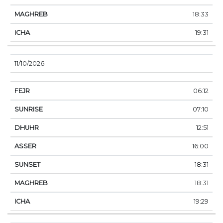
18:33
19:31
11/10/2026
06:12
07:10
12:51
16:00
18:31
18:31
19:29