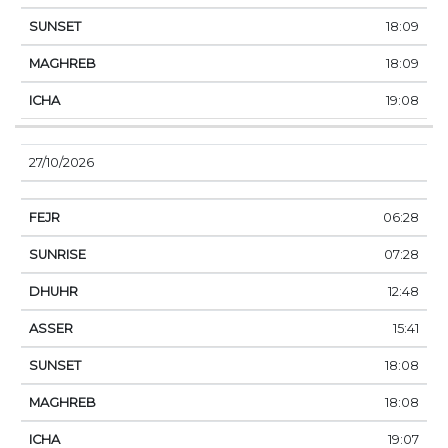
18:09
18:09
19:08
27/10/2026
06:28
07:28
12:48
15:41
18:08
18:08
19:07