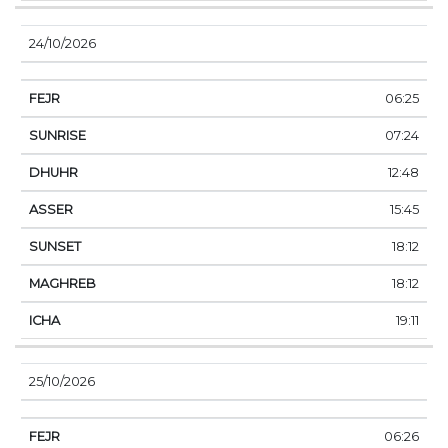
24/10/2026
06:25
07:24
12:48
15:45
18:12
18:12
19:11
25/10/2026
06:26