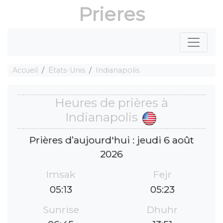
Prieres
Accueil
États-Unis
Indianapolis
Heures de prières à
Indianapolis
Prières d’aujourd'hui : jeudi 6 août
2026
Imsak
Fejr
05:13
05:23
Sunrise
Dhuhr