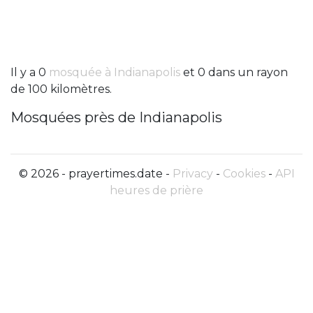
Il y a 0
mosquée à Indianapolis
et 0 dans un rayon
de 100 kilomètres.
Mosquées près de Indianapolis
© 2026 - prayertimes.date -
Privacy
-
Cookies
-
API
heures de prière