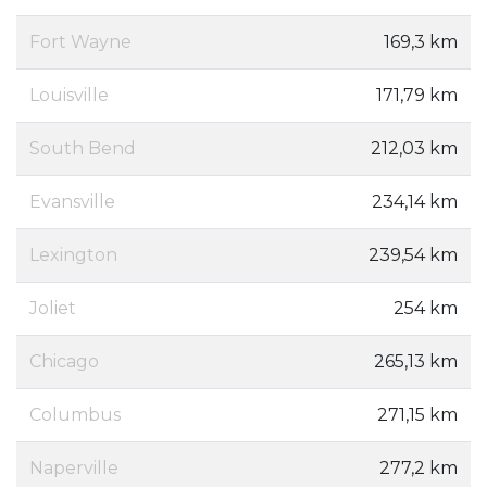
Fort Wayne
169,3 km
Louisville
171,79 km
South Bend
212,03 km
Evansville
234,14 km
Lexington
239,54 km
Joliet
254 km
Chicago
265,13 km
Columbus
271,15 km
Naperville
277,2 km