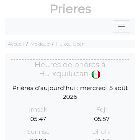
Prieres
Accueil
Mexique
Huixquilucan
Heures de prières à
Huixquilucan
Prières d’aujourd'hui : mercredi 5 août
2026
Imsak
Fejr
05:47
05:57
Sunrise
Dhuhr