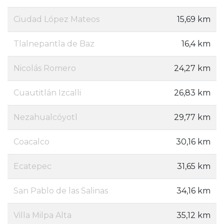
Ciudad López Mateos
15,69 km
Tlalnepantla de Baz
16,4 km
Nicolás Romero
24,27 km
Cuautitlán Izcalli
26,83 km
Nezahualcóyotl
29,77 km
Coacalco
30,16 km
Ecatepec
31,65 km
San Pablo de las Salinas
34,16 km
Villa Milpa Alta
35,12 km