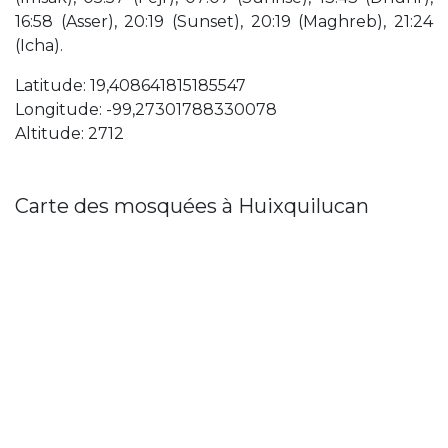
16:58 (Asser), 20:19 (Sunset), 20:19 (Maghreb), 21:24
(Icha).
Latitude: 19,408641815185547
Longitude: -99,27301788330078
Altitude: 2712
Carte des mosquées à Huixquilucan