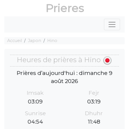
Prieres
Accueil
Japon
Hino
Heures de prières à Hino
Prières d’aujourd'hui : dimanche 9
août 2026
Imsak
Fejr
03:09
03:19
Sunrise
Dhuhr
04:54
11:48