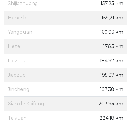
Shijiazhuang
157,23 km
Hengshui
159,21 km
Yangquan
160,93 km
Heze
176,3 km
Dezhou
184,97 km
Jiaozuo
195,37 km
Jincheng
197,38 km
Xian de Kaifeng
203,94 km
Taiyuan
224,18 km