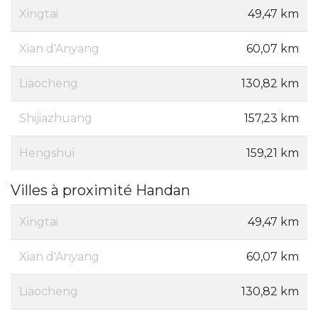
Xingtai
49,47 km
Xian d'Anyang
60,07 km
Liaocheng
130,82 km
Shijiazhuang
157,23 km
Hengshui
159,21 km
Villes à proximité Handan
Xingtai
49,47 km
Xian d'Anyang
60,07 km
Liaocheng
130,82 km