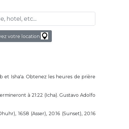
ez votre location
 et Isha'a. Obtenez les heures de prière
rmineront à 21:22 (Icha). Gustavo Adolfo
huhr), 16:58 (Asser), 20:16 (Sunset), 20:16