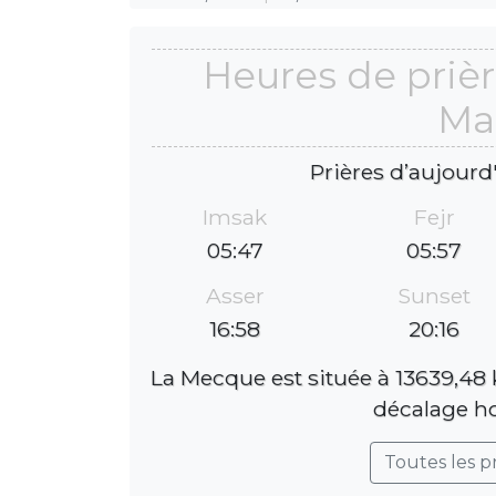
Heures de prièr
Ma
Prières d’aujourd
Imsak
Fejr
05:47
05:57
Asser
Sunset
16:58
20:16
La Mecque est située à 13639,48 
décalage ho
Toutes les p