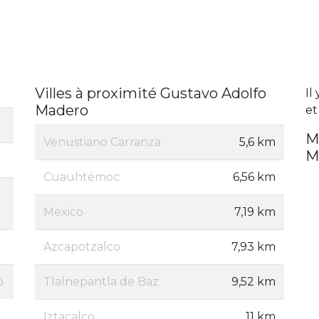
Villes à proximité Gustavo Adolfo
Il
Madero
et
M
Venustiano Carranza
5,6 km
M
Cuauhtémoc
6,56 km
Mexico
7,19 km
Azcapotzalco
7,93 km
o
Tlalnepantla de Baz
9,52 km
Iztacalco
11 km