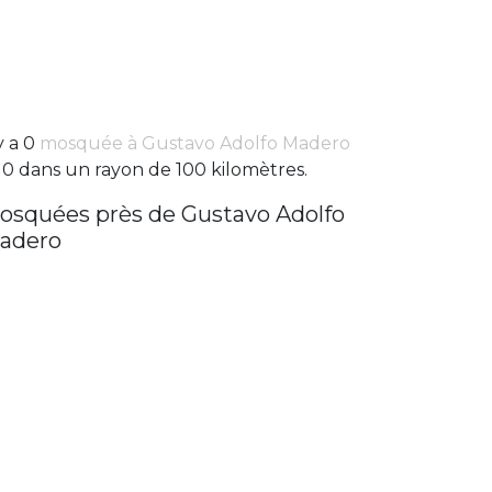
 y a 0
mosquée à Gustavo Adolfo Madero
 0 dans un rayon de 100 kilomètres.
osquées près de Gustavo Adolfo
adero