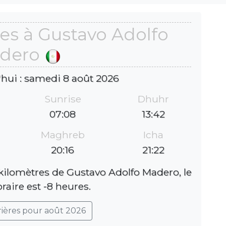
es à Gustavo Adolfo
dero
'hui : samedi 8 août 2026
Sunrise
Dhuhr
07:08
13:42
Maghreb
Icha
20:16
21:22
kilomètres de Gustavo Adolfo Madero, le
raire est -8 heures.
rières pour août 2026