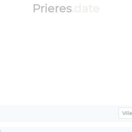
Prieres
.date
o