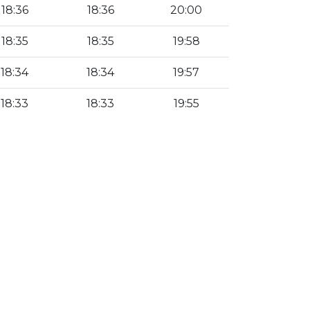
18:36
18:36
20:00
18:35
18:35
19:58
18:34
18:34
19:57
18:33
18:33
19:55