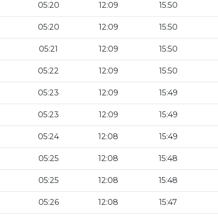
05:20
12:09
15:50
05:20
12:09
15:50
05:21
12:09
15:50
05:22
12:09
15:50
05:23
12:09
15:49
05:23
12:09
15:49
05:24
12:08
15:49
05:25
12:08
15:48
05:25
12:08
15:48
05:26
12:08
15:47