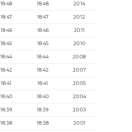
18:48
18:48
20:14
18:47
18:47
20:12
18:46
18:46
20:11
18:45
18:45
20:10
18:44
18:44
20:08
18:42
18:42
20:07
18:41
18:41
20:05
18:40
18:40
20:04
18:39
18:39
20:03
18:38
18:38
20:01