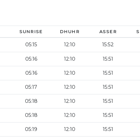
SUNRISE
DHUHR
ASSER
S
05:15
12:10
15:52
05:16
12:10
15:51
05:16
12:10
15:51
05:17
12:10
15:51
05:18
12:10
15:51
05:18
12:10
15:51
05:19
12:10
15:51