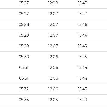
05:27
12:08
15:47
05:27
12:07
15:47
05:28
12:07
15:46
05:29
12:07
15:46
05:29
12:07
15:45
05:30
12:06
15:45
05:31
12:06
15:44
05:31
12:06
15:44
05:32
12:06
15:43
05:33
12:05
15:43