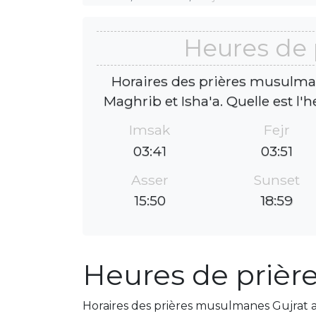
Heures de p
Horaires des prières musulman
Maghrib et Isha'a. Quelle est l'
Imsak
Fejr
03:41
03:51
Asser
Sunset
15:50
18:59
Heures de prière
Horaires des prières musulmanes Gujrat ao