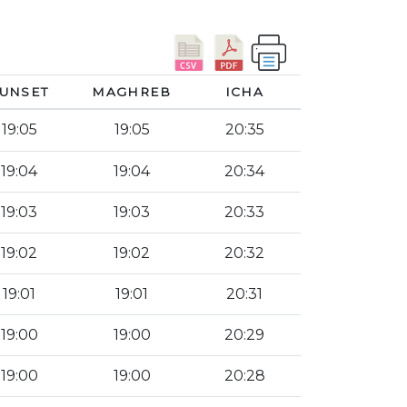
UNSET
MAGHREB
ICHA
19:05
19:05
20:35
19:04
19:04
20:34
19:03
19:03
20:33
19:02
19:02
20:32
19:01
19:01
20:31
19:00
19:00
20:29
19:00
19:00
20:28