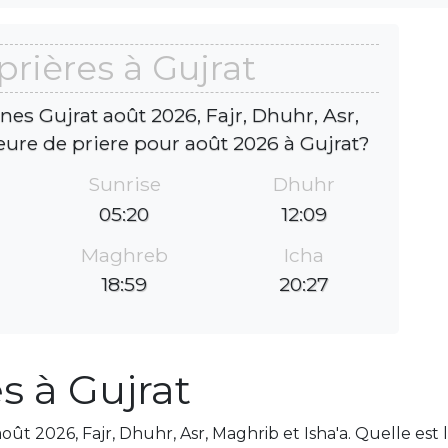
rières à Gujrat
es Gujrat août 2026, Fajr, Dhuhr, Asr,
heure de priere pour août 2026 à Gujrat?
Sunrise
Dhuhr
05:20
12:09
Maghreb
Icha
18:59
20:27
s à Gujrat
ût 2026, Fajr, Dhuhr, Asr, Maghrib et Isha'a. Quelle est