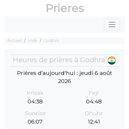
Prieres
Accueil
Inde
Godhra
Heures de prières à Godhra
Prières d’aujourd'hui : jeudi 6 août
2026
Imsak
Fejr
04:38
04:48
Sunrise
Dhuhr
06:07
12:41