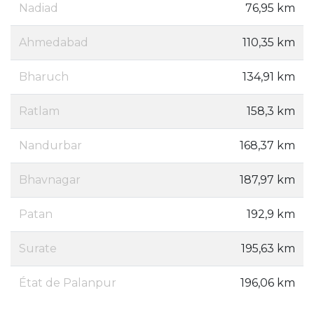
Nadiad
76,95 km
Ahmedabad
110,35 km
Bharuch
134,91 km
Ratlam
158,3 km
Nandurbar
168,37 km
Bhavnagar
187,97 km
Patan
192,9 km
Surate
195,63 km
État de Palanpur
196,06 km