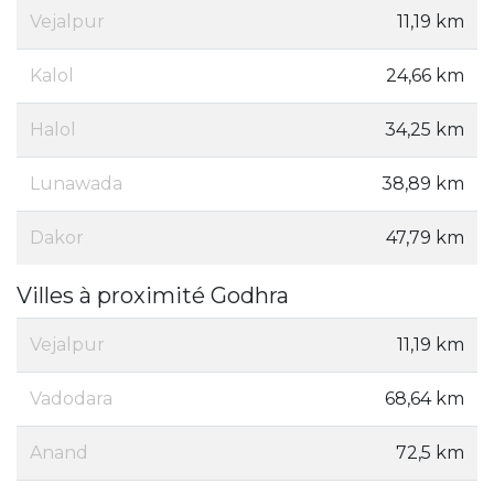
Vejalpur
11,19 km
Kalol
24,66 km
Halol
34,25 km
Lunawada
38,89 km
Dakor
47,79 km
Villes à proximité Godhra
Vejalpur
11,19 km
Vadodara
68,64 km
Anand
72,5 km