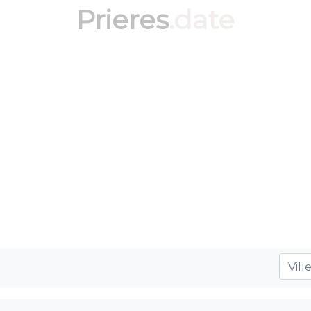
Prieres
.date