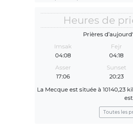
Heures de pri
Prières d’aujourd
Imsak
Fejr
04:08
04:18
Asser
Sunset
17:06
20:23
La Mecque est située à 10140,23 k
est
Toutes les p