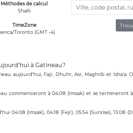
Méthodes de calcul
Shafii
TimeZone
Trouv
erica/Toronto (GMT -4)
ujourd'hui à Gatineau?
eau aujourd'hui, Fajr, Dhuhr, Asr, Maghrib et Isha'a. 
eau commenceront à 04:08 (Imsak) et se termineront à 2
hui 04:08 (Imsak), 04:18 (Fejr), 05:54 (Sunrise), 13:08 (D