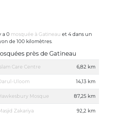
 y a 0
mosquée à Gatineau
et 4 dans un
yon de 100 kilomètres.
osquées près de Gatineau
Islam Care Centre
6,82 km
Darul-Uloom
14,13 km
Hawkesbury Mosque
87,25 km
Masjid Zakariya
92,2 km