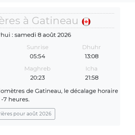
ères à Gatineau
'hui : samedi 8 août 2026
Sunrise
Dhuhr
05:54
13:08
Maghreb
Icha
20:23
21:58
ilomètres de Gatineau, le décalage horaire
 -7 heures.
rières pour août 2026