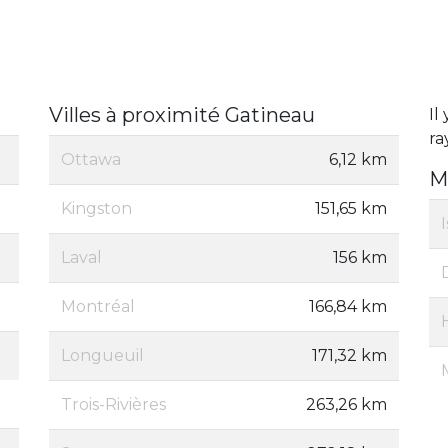
Villes à proximité Gatineau
Il
ra
Ottawa
6,12 km
M
Kingston
151,65 km
Laval
156 km
Montréal
166,84 km
Longueuil
171,32 km
Trois-Rivières
263,26 km