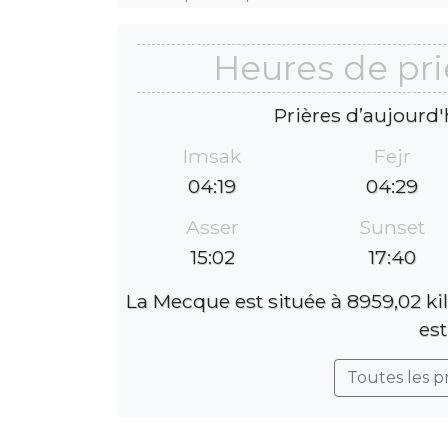
Heures de pri
Prières d’aujourd'
Imsak
Fejr
04:19
04:29
Asser
Sunset
15:02
17:40
La Mecque est située à 8959,02 ki
est
Toutes les p