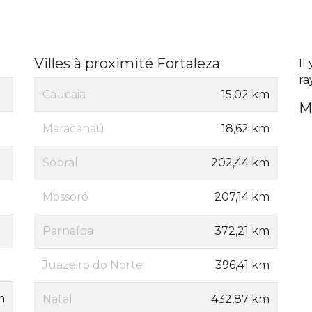
Villes à proximité Fortaleza
Il
ra
Caucaia
15,02 km
M
Maracanaú
18,62 km
Sobral
202,44 km
Mossoró
207,14 km
Parnaíba
372,21 km
Juazeiro do Norte
396,41 km
m
Natal
432,87 km