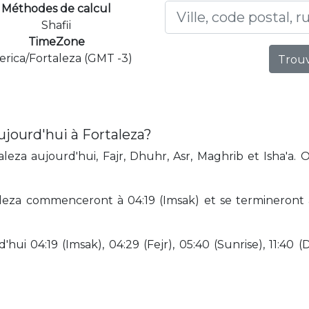
Méthodes de calcul
Shafii
TimeZone
rica/Fortaleza (GMT -3)
Trouv
jourd'hui à Fortaleza?
leza aujourd'hui, Fajr, Dhuhr, Asr, Maghrib et Isha'a. 
eza commenceront à 04:19 (Imsak) et se termineront à 1
hui 04:19 (Imsak), 04:29 (Fejr), 05:40 (Sunrise), 11:40 (D