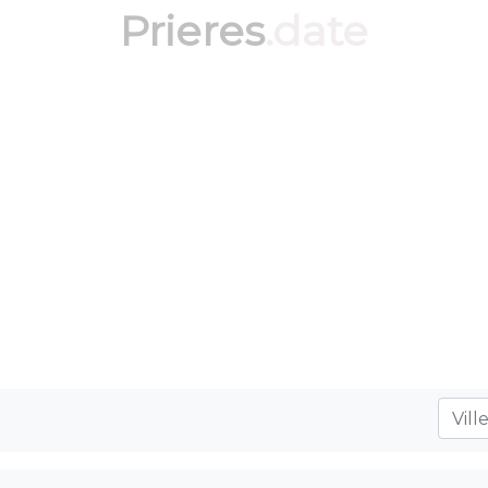
Prieres
.date