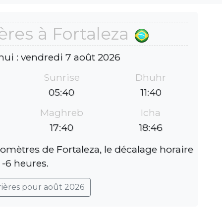
ères à Fortaleza
hui : vendredi 7 août 2026
Sunrise
Dhuhr
05:40
11:40
Maghreb
Icha
17:40
18:46
lomètres de Fortaleza, le décalage horaire
 -6 heures.
rières pour août 2026