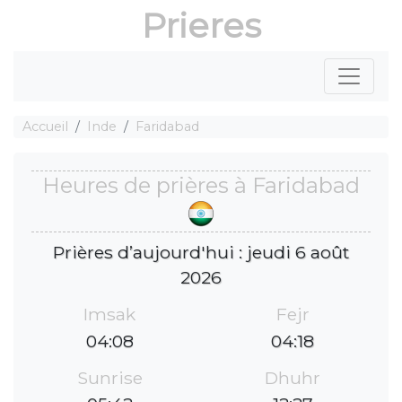
Prieres
Accueil
Inde
Faridabad
Heures de prières à Faridabad
Prières d’aujourd'hui : jeudi 6 août
2026
Imsak
Fejr
04:08
04:18
Sunrise
Dhuhr