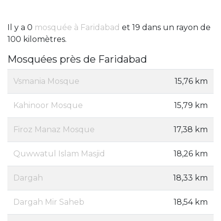
Il y a 0
mosquée à Faridabad
et 19 dans un rayon de
100 kilomètres.
Mosquées près de Faridabad
Vsmania Mosque
15,76 km
Kahinoor Mosque
15,79 km
Firoz Manaz Mosque
17,38 km
Quwwatul Islam Masjid
18,26 km
Dargah
18,33 km
Dargah Mir Saheb
18,54 km