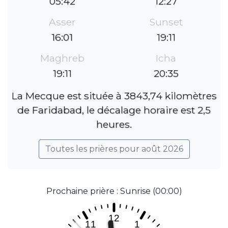
05:42
12:27
Asser
Sunset
16:01
19:11
Maghreb
Icha
19:11
20:35
La Mecque est située à 3843,74 kilomètres
de Faridabad, le décalage horaire est 2,5
heures.
Toutes les prières pour août 2026
Prochaine prière : Sunrise (00:00)