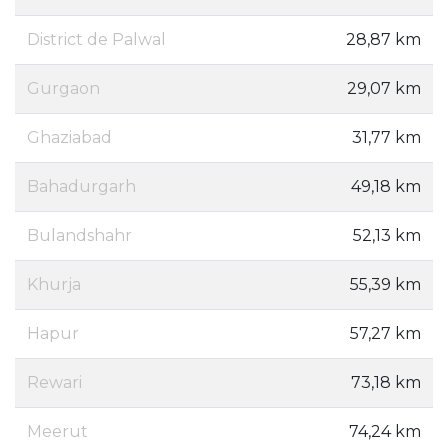
District de Palwal
28,87 km
Gurgaon
29,07 km
Ghaziabad
31,77 km
Bahadurgarh
49,18 km
Bulandshahr
52,13 km
Khurja
55,39 km
Hapur
57,27 km
Rewari
73,18 km
Meerut
74,24 km