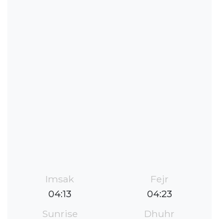
Imsak
Fejr
04:13
04:23
Sunrise
Dhuhr