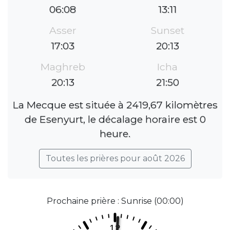
06:08
13:11
Asser
Sunset
17:03
20:13
Maghreb
Icha
20:13
21:50
La Mecque est située à 2419,67 kilomètres
de Esenyurt, le décalage horaire est 0
heure.
Toutes les prières pour août 2026
Prochaine prière : Sunrise (00:00)