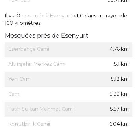
Il y a 0
mosquée à Esenyurt
et 0 dans un rayon de
100 kilomètres.
Mosquées près de Esenyurt
Esenbahçe Cami
4,76 km
Altınşehir Merkez Cami
5,1 km
Yeni Cami
5,12 km
Cami
5,33 km
Fatih Sultan Mehmet Camii
5,57 km
Konutbirlik Camii
6,04 km