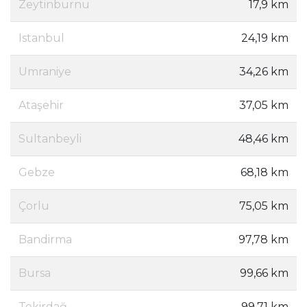
Zeytinburnu
17,9 km
Istanbul
24,19 km
Umraniye
34,26 km
Ataşehir
37,05 km
Sultanbeyli
48,46 km
Gebze
68,18 km
Çorlu
75,05 km
Bandirma
97,78 km
Bursa
99,66 km
Tekirdağ
99,71 km