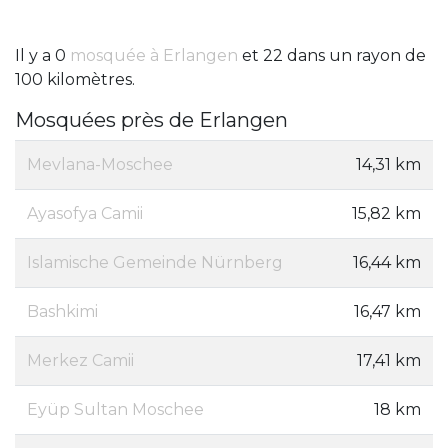
Il y a 0
mosquée à Erlangen
et 22 dans un rayon de
100 kilomètres.
Mosquées près de Erlangen
Mevlana-Moschee
14,31 km
Ayasofya Camii
15,82 km
Islamische Gemeinde Nürnberg
16,44 km
Bashkimi
16,47 km
Merkez Camii
17,41 km
Eyüp Sultan Moschee
18 km