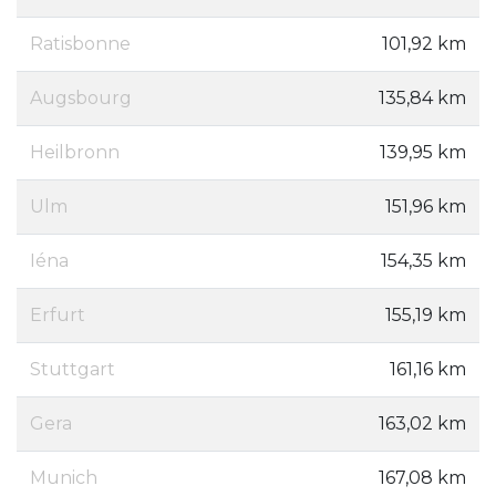
Ratisbonne
101,92 km
Augsbourg
135,84 km
Heilbronn
139,95 km
Ulm
151,96 km
Iéna
154,35 km
Erfurt
155,19 km
Stuttgart
161,16 km
Gera
163,02 km
Munich
167,08 km