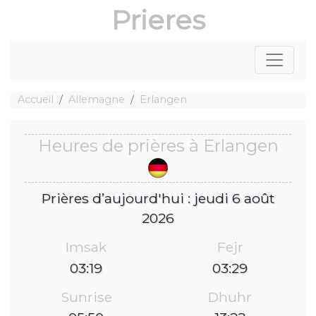
Prieres
Accueil
Allemagne
Erlangen
Heures de prières à Erlangen
Prières d’aujourd'hui : jeudi 6 août
2026
Imsak
Fejr
03:19
03:29
Sunrise
Dhuhr