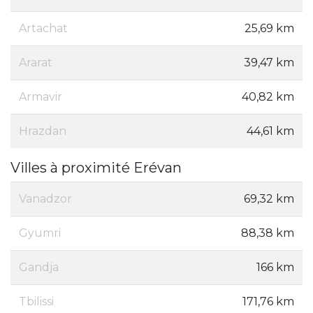
Artachat
25,69 km
Ararat
39,47 km
Armavir
40,82 km
Hrazdan
44,61 km
Villes à proximité Erévan
Vanadzor
69,32 km
Gyumri
88,38 km
Gandja
166 km
Tbilissi
171,76 km