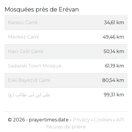
Mosquées près de Erévan
Karasu Camii
34,61 km
Merkez Cami
49,46 km
Hacı Celil Camii
50,14 km
Sadarak Town Mosque
61,19 km
Eski Bayezıd Cami
80,54 km
علی ابن ابی طالب (ع)
99,31 km
© 2026 - prayertimes.date -
Privacy
-
Cookies
-
API
heures de prière