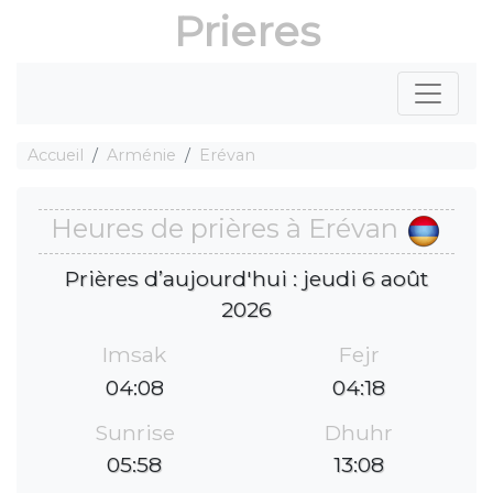
Prieres
Accueil
Arménie
Erévan
Heures de prières à Erévan
Prières d’aujourd'hui : jeudi 6 août
2026
Imsak
Fejr
04:08
04:18
Sunrise
Dhuhr
05:58
13:08