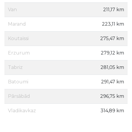
Van
211,17 km
Marand
223,11 km
Koutaïssi
275,47 km
Erzurum
279,12 km
Tabriz
281,05 km
Batoumi
291,47 km
Pārsābād
296,75 km
Vladikavkaz
314,89 km