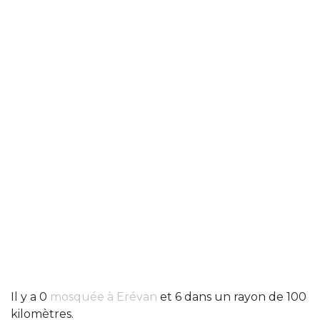
Il y a 0
mosquée à Erévan
et 6 dans un rayon de 100
kilomètres.