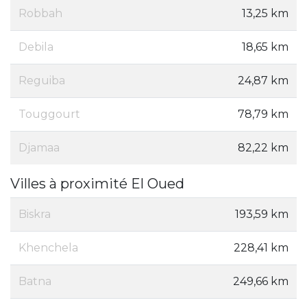
Robbah
13,25 km
Debila
18,65 km
Reguiba
24,87 km
Touggourt
78,79 km
Djamaa
82,22 km
Villes à proximité El Oued
Biskra
193,59 km
Khenchela
228,41 km
Batna
249,66 km