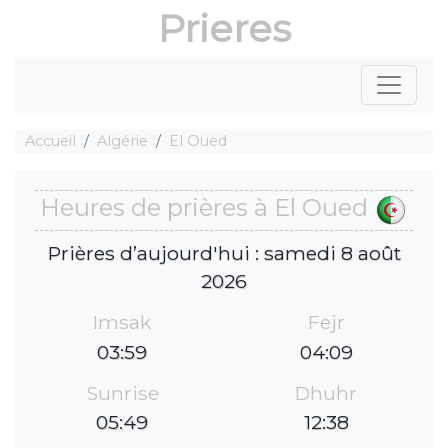
Prieres
Accueil
Algérie
El Oued
Heures de prières à El Oued
Prières d’aujourd'hui : samedi 8 août
2026
Imsak
Fejr
03:59
04:09
Sunrise
Dhuhr
05:49
12:38