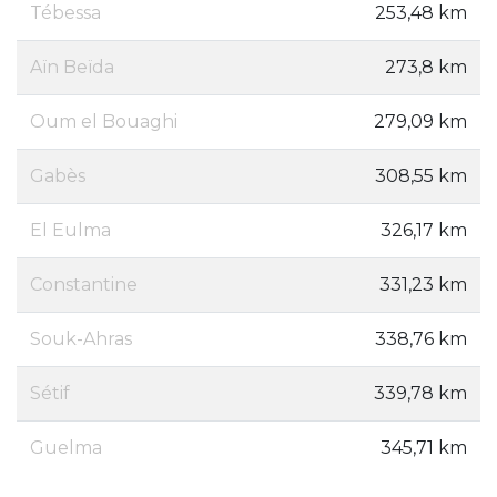
Tébessa
253,48 km
Aïn Beïda
273,8 km
Oum el Bouaghi
279,09 km
Gabès
308,55 km
El Eulma
326,17 km
Constantine
331,23 km
Souk-Ahras
338,76 km
Sétif
339,78 km
Guelma
345,71 km